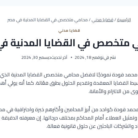
الرئيسية
/
قضايا مدني
/
محامي متخصص في القضايا المدنية في مصر
قضايا مدني
 متخصص في القضايا المدنية في
نشر في
نوفمبر 18, 2024
آخر تحديث
ديسمبر 30, 2024
 محمد فودة نموذجًا لافضل محامي متخصص القضايا المدنية الذي يج
سيط القضايا المعقدة وتقديم الحلول بطرق فعّالة. كما أنه يولي أهم
من الالتزام والأمانة.
ور محمد فودة كواحد من أبرز المحامين وأكثرهم خبرة واحترافية في م
ة وتمثيل العملاء أمام المحاكم بمختلف درجاتها. إن معرفته الدقيقة ب
 والشركات الباحثين عن حلول قانونية فعالة.