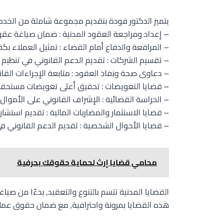
يتميز الدكتور فودة بتقديم مجموعة شاملة من الخدما
– إعداد ومراجعة العقود المدنية : ضمان صياغة عقود
– المرافعة والدفاع أمام القضاء : تمثيل العملاء بك
– تقسيم الشركات : تقديم الدعم القانوني في تنظيم 
– دعاوى صحة ونفاذ العقود : متابعة الإجراءات القا
– قضايا التعويضات : تحقيق أعلى تعويضات مستحقة لل
– الحراسة القضائية : الإشراف القانوني على الأموال
– قضايا الاستثمار والمضاربات المالية : تقديم استشار
– قضايا الأحوال الشخصية : تقديم الدعم القانوني في 
محامي قضايا إرث لحماية حقوقك بحرفية
القضايا المدنية تتسم بالتنوع والتعقيد, بدءًا من صيا
هذه القضايا بمرونة واحترافية, مع ضمان حقوق عمل