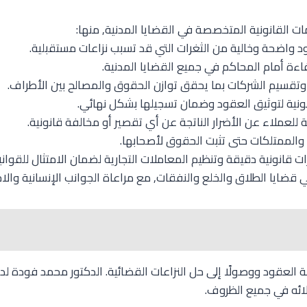
ت القانونية المتخصصة في القضايا المدنية, منها:
 واضحة وخالية من الثغرات التي قد تسبب نزاعات مستقبلية.
فاءة أمام المحاكم في جميع القضايا المدنية.
وتقسيم الشركات بما يحقق توازن الحقوق والمصالح بين الأطراف.
نونية لتوثيق العقود وضمان تسجيلها بشكل نهائي.
عملاء عن الأضرار الناتجة عن أي تقصير أو مخالفة قانونية.
 والممتلكات حتى تثبت الحقوق لأصحابها.
ات قانونية دقيقة وتنظيم المعاملات التجارية لضمان الامتثال للقواني
قضايا الطلاق والخلع والنفقات, مع مراعاة الجوانب الإنسانية والاج
غة العقود ووصولًا إلى حل النزاعات القضائية. الدكتور محمد فودة لد
ائه في جميع الظروف.