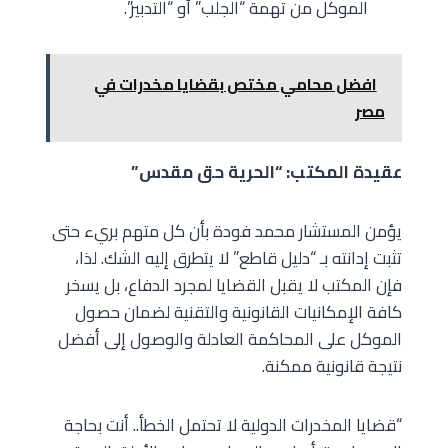
الموكل من تهمة “الجلب” أو “التدبير”.
افضل محامي مختص بقضايا مخدرات في
مصر
عقيدة المكتب: “الحرية حق مقدس”
يؤمن المستشار محمد فودة بأن كل متهم بريء حتى
تثبت إدانته بـ “دليل قاطع” لا يتطرق إليه الشك. لذا،
فإن المكتب لا يقبل القضايا لمجرد الدفاع، بل يسخر
كافة الإمكانيات القانونية والتقنية لضمان حصول
الموكل على المحاكمة العادلة والوصول إلى أفضل
نتيجة قانونية ممكنة.
“قضايا المخدرات الدولية لا تحتمل الخطأ.. أنت بحاجة