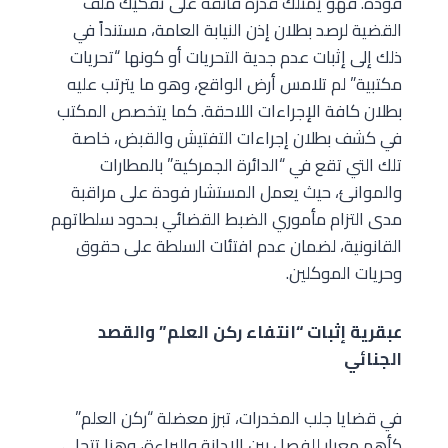
فودة. فهو يمتلك قدرة فائقة على تفكيك ملف
القضية لرصد بطلان إذن النيابة العامة، مستنداً في
ذلك إلى إثبات عدم جدية التحريات أو كونها “تحريات
مكتبية” لم تلامس أرض الواقع، وهو ما يترتب عليه
بطلان كافة الإجراءات اللاحقة. كما يتخصص المكتب
في كشف بطلان إجراءات التفتيش والقبض، خاصة
تلك التي تقع في “الدائرة الجمركية” بالمطارات
والموانئ، حيث يعمل المستشار فودة على مراقبة
مدى التزام مأموري الضبط القضائي بحدود سلطاتهم
القانونية، لضمان عدم افتئات السلطة على حقوق
وحريات الموكلين.
عبقرية إثبات “انتفاء ركن العلم” والقصد
الجنائي
في قضايا جلب المخدرات، تبرز معضلة “ركن العلم”
كأهم معيار للفصل بين الإدانة والبراءة، وهنا تتجلى