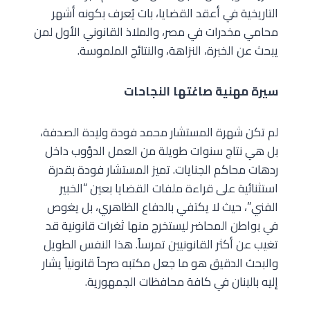
التاريخية في أعقد القضايا، بات يُعرف بكونه أشهر
محامي مخدرات في مصر، والملاذ القانوني الأول لمن
يبحث عن الخبرة، النزاهة، والنتائج الملموسة.
سيرة مهنية صاغتها النجاحات
لم تكن شهرة المستشار محمد فودة وليدة الصدفة،
بل هي نتاج سنوات طويلة من العمل الدؤوب داخل
ردهات محاكم الجنايات. تميز المستشار فودة بقدرة
استثنائية على قراءة ملفات القضايا بعين “الخبير
الفني”، حيث لا يكتفي بالدفاع الظاهري، بل يغوص
في بواطن المحاضر ليستخرج منها ثغرات قانونية قد
تغيب عن أكثر القانونيين تمرساً. هذا النفس الطويل
والبحث الدقيق هو ما جعل مكتبه صرحاً قانونياً يشار
إليه بالبنان في كافة محافظات الجمهورية.