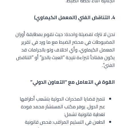
الجنائية أثناء لحظة الضبط.
4. التناقض الفني (المعمل الكيماوي)
نحن لا نترك تفصيلة واحدة؛ حيث نقوم بمطابقة أوزان
المضبوطات في محضر الضبط مع ما ورد في تقرير
المعمل الكيماوي، وأي اختلاف ولو بالجرامات قد
يكون مفتاحاً للبراءة نتيجة “العبث بالحرز” أو “التناقض
الفني”.
القوة في التعامل مع “التعاون الدولي”
تتميز قضايا المخدرات الدولية بتشعب أطرافها
عبر الدول. يوفر مكتب المستشار محمد فودة
تغطية قانونية تشمل:
الطعن في التسليم المراقب: فحص قانونية