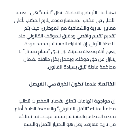
بعيداً عن الأرقام والنجاحات، تظل “الثقة” هي العملة
الأغلى في مكتب المستشار فودة. يلتزم المكتب بأعلى
معايير السرية والشفافية مع الموكلين، حيث يتم
تقديم تقييم واقعي ودقيق للموقف القانوني منذ
اللحظة الأولى. إن اختيارك للمستشار محمد فودة
يعني أنك وضعت قضيتك بين يدي “محامٍ مقاتل” لا
يتنازل عن حق موكله، ويعمل بكل طاقته لضمان
محاكمة عادلة تليق بسيادة القانون.
الخاتمة: عندما تكون الخبرة هي الفيصل
إن مواجهة اتهامات تتعلق بقضايا المخدرات تتطلب
محامياً يمتلك “الثقل القانوني” والسمعة الطيبة أمام
منصة القضاء. والمستشار محمد فودة، بما يمتلكه
من تاريخ مشرف، يظل هو الاختيار الأمثل والاسم