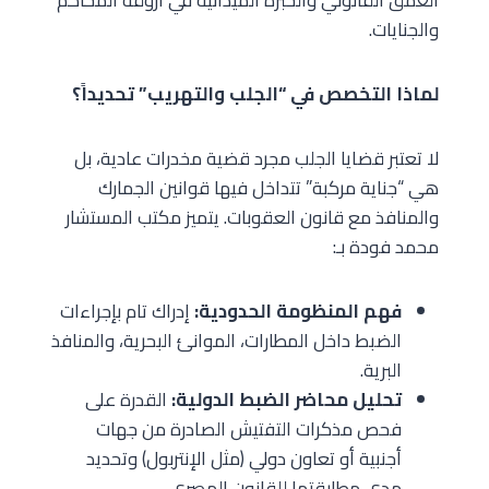
العمق القانوني والخبرة الميدانية في أروقة المحاكم
والجنايات.
لماذا التخصص في “الجلب والتهريب” تحديداً؟
لا تعتبر قضايا الجلب مجرد قضية مخدرات عادية، بل
هي “جناية مركبة” تتداخل فيها قوانين الجمارك
والمنافذ مع قانون العقوبات. يتميز مكتب المستشار
محمد فودة بـ:
فهم المنظومة الحدودية:
إدراك تام بإجراءات
الضبط داخل المطارات، الموانئ البحرية، والمنافذ
البرية.
تحليل محاضر الضبط الدولية:
القدرة على
فحص مذكرات التفتيش الصادرة من جهات
أجنبية أو تعاون دولي (مثل الإنتربول) وتحديد
مدى مطابقتها للقانون المصري.