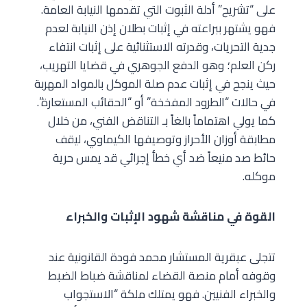
على “تشريح” أدلة الثبوت التي تقدمها النيابة العامة.
فهو يشتهر ببراعته في إثبات بطلان إذن النيابة لعدم
جدية التحريات، وقدرته الاستثنائية على إثبات انتفاء
ركن العلم؛ وهو الدفع الجوهري في قضايا التهريب،
حيث ينجح في إثبات عدم صلة الموكل بالمواد المهربة
في حالات “الطرود المفخخة” أو “الحقائب المستعارة”.
كما يولي اهتماماً بالغاً بـ التناقض الفني، من خلال
مطابقة أوزان الأحراز وتوصيفها الكيماوي، ليقف
حائط صد منيعاً ضد أي خطأ إجرائي قد يمس حرية
موكله.
القوة في مناقشة شهود الإثبات والخبراء
تتجلى عبقرية المستشار محمد فودة القانونية عند
وقوفه أمام منصة القضاء لمناقشة ضباط الضبط
والخبراء الفنيين. فهو يمتلك ملكة “الاستجواب