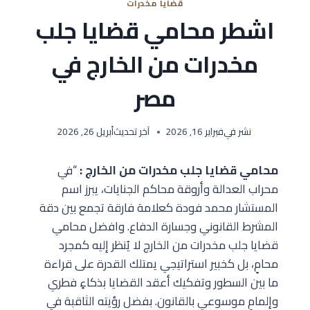
قضايا مخدرات
اشطر محامي قضايا جلب
مخدرات من الخارج في
مصر
نشر في
فبراير 16, 2026
آخر تحديث
أبريل 26, 2026
محامي قضايا جلب مخدرات من الخارج :
“في
محراب العدالة وأروقة محاكم الجنايات، يبرز اسم
المستشار محمد فودة كعلامة فارقة تجمع بين دقة
المشرط القانوني وجسارة الدفاع. وافضل محامي
قضايا جلب مخدرات من الخارج لا يُنظر إليه كمجرد
محامٍ، بل كخبير استراتيجي يمتلك القدرة على قراءة
ما بين السطور وتفكيك أعقد القضايا بذكاءٍ فطري
وإلمامٍ موسوعي بالقانون. بفضل رؤيته الثاقبة في