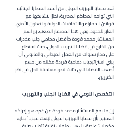
تُعد قضايا التهريب الدولي من أعقد القضايا الجنائية
التي تواجه المحاكم المصرية، نظرًا لتشابكها مع
قوانين الجمارك والاتفاقيات الدولية والتعاون الأمني
العابر للحدود. وفي هذا المضمار الصعب، برز اسم
المستشار محمد فودة كأفضل محامي جلب مخدرات
من الخارج في قضايا التهريب الدولي، حيث استطاع
على مدار سنوات من العمل الميداني والقانوني أن
يبني استراتيجيات دفاعية فريدة مكنته من حسم
أصعب القضايا التي كانت تبدو مستحيلة الحل في نظر
الكثيرين.
التخصص النوعي في قضايا الجلب والتهريب
إن ما يميز المستشار محمد فودة عن غيره هو إدراكه
العميق بأن قضايا التهريب الدولي ليست مجرد “جناية
مخدرات” عادية، بل هي ملفات تقنية تتطلب دراية