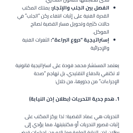
الفصل بين الجلب والإتجار:
يمتلك المكتب
القدرة الفنية على إثبات انتفاء ركن “الجلب” في
حالات كثيرة وتحويل مسار القضية لصالح
الموكل.
إستراتيجية “دروع البراءة”:
الثغرات الفنية
والإجرائية
يعتمد المستشار محمد فودة على استراتيجية قانونية
لا تكتفي بالدفاع التقليدي، بل تهاجم “صحة
الإجراءات” من جذورها، من خلال:
1. هدم جدية التحريات (بطلان إذن النيابة)
التحريات هي عماد القضية؛ لذا يركز المكتب على
إثبات قصور التحريات أو مكتبتيتها، مما يؤدي إلى
بطلان إذن النيابة العامة وما تلاه من إجراءات قبض