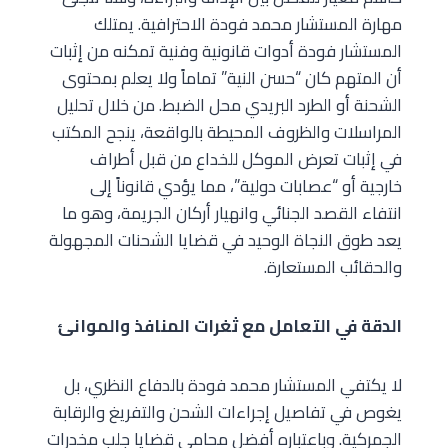
مهارة المستشار محمد فودة الاحترافية. يمتلك
المستشار فودة أدوات قانونية وفنية تمكنه من إثبات
أن المتهم كان “حسن النية” تماماً ولا يعلم بمحتوى
الشحنة أو الطرد البريدي محل الضبط. من خلال تحليل
المراسلات والظروف المحيطة بالواقعة، ينجح المكتب
في إثبات تعرض الموكل للخداع من قبل أطراف
خارجية أو “عصابات دولية”، مما يؤدي قانوناً إلى
انتفاء القصد الجنائي وانهيار أركان الجريمة، وهو ما
يعد طوق النجاة الوحيد في قضايا الشحنات المجهولة
والحقائب المستعارة.
الدقة في التعامل مع ثغرات المنافذ والموانئ
لا يكتفي المستشار محمد فودة بالدفاع النظري، بل
يغوص في تفاصيل إجراءات الشحن والتفريغ والرقابة
الجمركية. وباعتباره أفضل محامي قضايا جلب مخدرات