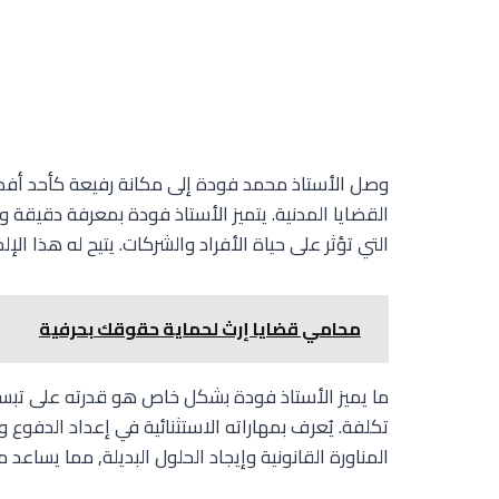
وصل الأستاذ محمد فودة إلى مكانة رفيعة كأحد أفض
القضايا المدنية. يتميز الأستاذ فودة بمعرفة دقيقة و
التي تؤثر على حياة الأفراد والشركات. يتيح له هذا ا
محامي قضايا إرث لحماية حقوقك بحرفية
ما يميز الأستاذ فودة بشكل خاص هو قدرته على تبسي
تكلفة. يُعرف بمهاراته الاستثنائية في إعداد الدفوع و
المناورة القانونية وإيجاد الحلول البديلة, مما يساع