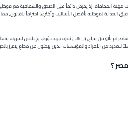
يات مهنة المحاماة ,إذ يحرص دائماً على الصدق والشفافية مع موكل
حقيق العدالة لموكليه بأفضل الأساليب وأكثرها احتراماً للقانون, 
ر لم تأتِ من فراغ, بل هي ثمرة جهد دؤوب وإخلاص للمهنة وتفانٍ
ضلاً للعديد من الأفراد والمؤسسات الذين يبحثون عن محامٍ يتميز بالح
مصر ؟