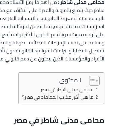
محامى مدنى شاطر :
من أهم ما يميز الأستاذ محم
شاطر حيث يتمتع بالمرونة والقدرة على التكيف مع مخت
بالهدوء تحت الضغوط القانونية, والاستجابة السريعة
استراتيجيات دفاعية قوية, مما يضمن لموكليه الحصول
على توجيه موكليه وتقديم الحلول الأكثر توافقاً مع ا
ويساعد على تجنب الإجراءات القضائية الطويلة والمكل
تفاصيل القضايا والتزامات المواعيد القانونية دون تأ
الأفراد والمؤسسات الذين يبحثون عن دعم قانوني موث
المحتوى
محامى مدنى شاطر في مصر
ما هي أكبر مكاتب المحاماة في مصر ؟
محامى مدنى شاطر في مصر