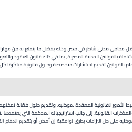
ل محامى مدنى شاطر في مصر, وذلك بفضل ما يتمتع به من مهارات 
شاملة بالقوانين المدنية المصرية, بما في ذلك قانون العقود والتعو
لإلمام بالقوانين تقديم استشارات متخصصة وحلول قانونية مبتكرة لكل
ط الأمور القانونية المعقدة لموكليه, وتقديم حلول فعّالة تمكنه
المذكرات القانونية, إلى جانب استراتيجياته المحكمة التي يعتمدها ل
د موكليه على حل النزاعات بطرق توافقية إن أمكن أو بتقديم الدفاع ا