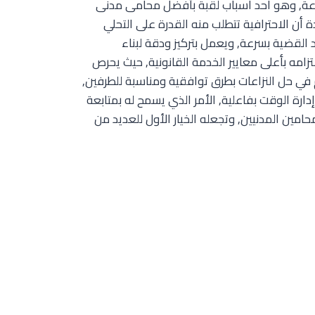
تنوعة, وهو احد اسباب لقبة بأفضل محامى مدنى
أن الاحترافية تتطلب منه القدرة على التحلي
القضية بسرعة, ويعمل بتركيز ودقة لبناء
امه بأعلى معايير الخدمة القانونية, حيث يحرص
م في حل النزاعات بطرق توافقية ومناسبة للطرفين,
ارة الوقت بفاعلية, الأمر الذي يسمح له بمتابعة
امين المدنيين, وتجعله الخيار الأول للعديد من