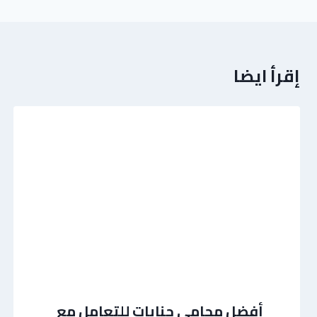
إقرأ ايضا
أفضل محامي جنايات للتعامل مع