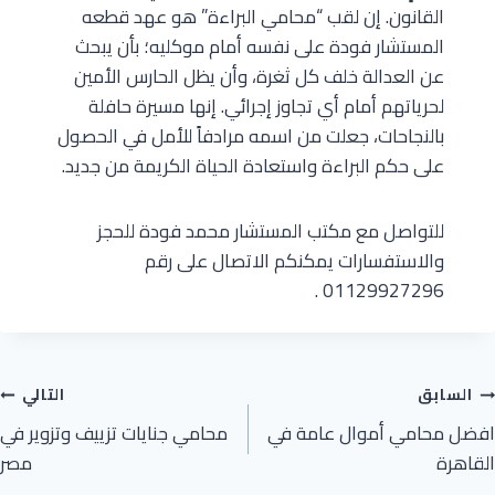
القانون. إن لقب “محامي البراءة” هو عهد قطعه
المستشار فودة على نفسه أمام موكليه؛ بأن يبحث
عن العدالة خلف كل ثغرة، وأن يظل الحارس الأمين
لحرياتهم أمام أي تجاوز إجرائي. إنها مسيرة حافلة
بالنجاحات، جعلت من اسمه مرادفاً للأمل في الحصول
على حكم البراءة واستعادة الحياة الكريمة من جديد.
للتواصل مع مكتب المستشار محمد فودة للحجز
والاستفسارات يمكنكم الاتصال على رقم
01129927296 .
السابق
التالي
افضل محامي أموال عامة في
محامي جنايات تزييف وتزوير في
القاهرة
مصر