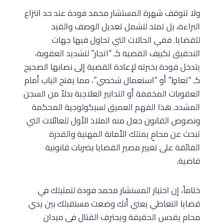
ولا تتوقف شهرة المستشار محمد فودة عند حد انتزاع
البراءة، بل تمتد لتشمل تعديل الوصف والقيد
للقضايا. ففي الحالات التي تحاول فيها جهات
التحقيق تكييف القضية كـ “اتجار” لتشديد العقوبة،
يتدخل فودة بخبرته لإعادة القضية إلى نصابها الصحيح
كـ “تعاطٍ” أو “استعمال شخصي”، مما يفتح الباب أمام
العقوبات المخففة أو التدابير العلاجية بدلاً من السجن
المشدد. هذا الفهم العميق لسيكولوجية المحكمة
ونصوص القانون جعل منه الملاذ الأول للعائلات التي
تبحث عن محامٍ يمتلك الأمانة المهنية والقدرة
الفائقة على تغيير مصير القضايا بضربات قانونية
قاضية.
ختاماً، إن اختيار المستشار محمد فودة لتمثيلك في
قضايا التعاطي يعني أنك وضعت مستقبلك بين يدي
محامٍ يقدس الحقيقة ويحترف القتال في ميدان