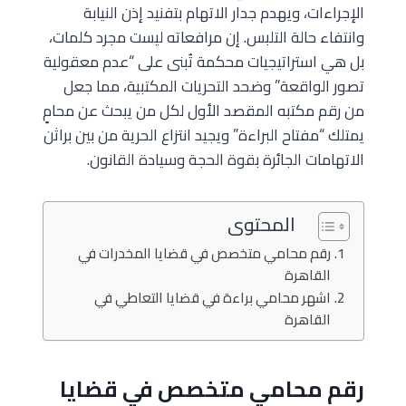
الإجراءات، ويهدم جدار الاتهام بتفنيد إذن النيابة
وانتفاء حالة التلبس. إن مرافعاته ليست مجرد كلمات،
بل هي استراتيجيات محكمة تُبنى على “عدم معقولية
تصور الواقعة” وضحد التحريات المكتبية، مما جعل
من رقم مكتبه المقصد الأول لكل من يبحث عن محامٍ
يمتلك “مفتاح البراءة” ويجيد انتزاع الحرية من بين براثن
الاتهامات الجائرة بقوة الحجة وسيادة القانون.
المحتوى
رقم محامي متخصص في قضايا المخدرات في
القاهرة
اشهر محامي براءة في قضايا التعاطي في
القاهرة
رقم محامي متخصص في قضايا