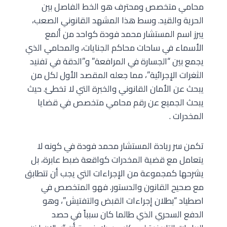
محامي متخصص ومحترف هو الخط الفاصل بين
الحرية والقيد. وسط هذا المشهد القانوني الصعب،
يبرز اسم المستشار محمد فودة كواحد من ألمع
الأسماء في ساحات محاكم الجنايات، والمحامي الذي
يجمع بين “الجسارة في المرافعة” و”الدقة في تفنيد
الثغرات الإجرائية”، مما جعله المقصد الأول لكل من
يبحث عن الأمان القانوني والخبرة التي لا تخطئ. حيث
يبحث الجميع عن رقم محامي متخصص في قضايا
المخدرات .
تكمن سر ريادة المستشار محمد فودة في كونه لا
يتعامل مع قضية المخدرات كواقعة ضبط عابرة، بل
يشرحها كمجموعة من الإجراءات التي يجب أن تتطابق
مع صحيح القانون والدستور. فهو المتخصص في
اصطياد “بطلان إجراءات القبض والتفتيش”، وهو
الدفع السحري الذي طالما كان سبباً في حصد