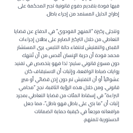
فيها فودة بتقديم دفوع قانونية تجبر المحكمة على
إطراح الدليل المستمد من إجراء باطل.
وتتجلى ركيزة “المنهج الفودوي” في الدفاع عن قضايا
التعاطي من خلال التركيز الصارم على بطلان إجراءات
القبض والتفتيش لانتفاء حالة التلبس. يرى المستشار
محمد فودة أن حرية الإنسان أقدس من أن تُنتهك
دون مسوغ قانوني سليم؛ لذا فهو يتخصص في تفنيد
روايات ضباط الواقعة، وإثبات أن الاستيقاف كان
عشوائياً أو أن التفتيش تم دون إذن قضائي أو مبرر
قانوني. ومن خلال هذه الرؤية الثاقبة، نجح “محامي
البراءة” في إسقاط المئات من قضايا التعاطي بمجرد
إثبات أن “ما بني على باطل فهو باطل”، مما جعل
مرافعاته مرجعاً في كيفية حماية الضمانات
الدستورية للمتهم.