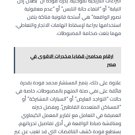
البراءات التاريخية لموكليه. يدرك فودة أن “بطلان إذن
النيابة” أو “انتفاء حالة التلبس” أو “عدم معقولية
تصور الواقعة” هي أسلحة قانونية فتاكة يتقن
استخدامها ببراعة لإسقاط اتهامات الاتجار والتعاطي،
مهما بلغت ضخامة المضبوطات.
ارقام محامين قضايا مخدرات الاقوى في
مصر
علاوة على ذلك، يتميز المستشار محمد فودة بقدرة
فائقة على نفي صلة المتهم بالمضبوطات، خاصة في
حالات “التواجد العارض” أو “السيارات المشتركة” أو
“المساكن المتعددة القاطنين”. وبفضل خبرته
العميقة في التعامل مع تقارير المعمل الكيماوي
ومناقشة ضباط الواقعة في أدق تفاصيل تحرياتهم،
يستطيع فودة كشف التناقضات التي قد تغيب عن غير