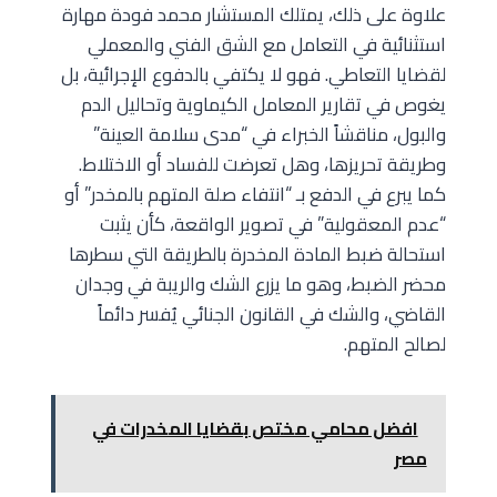
علاوة على ذلك، يمتلك المستشار محمد فودة مهارة
استثنائية في التعامل مع الشق الفني والمعملي
لقضايا التعاطي. فهو لا يكتفي بالدفوع الإجرائية، بل
يغوص في تقارير المعامل الكيماوية وتحاليل الدم
والبول، مناقشاً الخبراء في “مدى سلامة العينة”
وطريقة تحريزها، وهل تعرضت للفساد أو الاختلاط.
كما يبرع في الدفع بـ “انتفاء صلة المتهم بالمخدر” أو
“عدم المعقولية” في تصوير الواقعة، كأن يثبت
استحالة ضبط المادة المخدرة بالطريقة التي سطرها
محضر الضبط، وهو ما يزرع الشك والريبة في وجدان
القاضي، والشك في القانون الجنائي يُفسر دائماً
لصالح المتهم.
افضل محامي مختص بقضايا المخدرات في
مصر