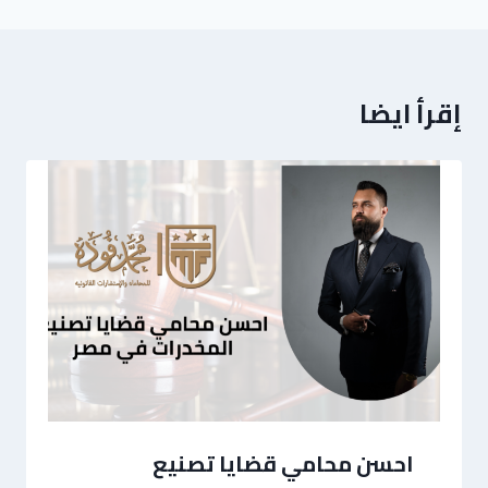
إقرأ ايضا
احسن محامي قضايا تصنيع