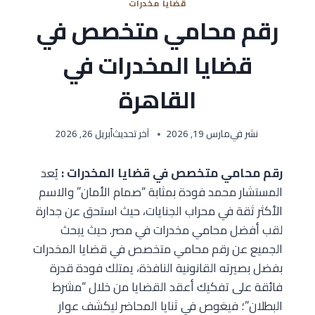
قضايا مخدرات
رقم محامي متخصص في
قضايا المخدرات في
القاهرة
نشر في
مارس 19, 2026
آخر تحديث
أبريل 26, 2026
رقم محامي متخصص في قضايا المخدرات :
يُعد
المستشار محمد فودة بمثابة “صمام الأمان” والاسم
الأكثر ثقة في محراب الجنايات، حيث استحق عن جدارة
لقب أفضل محامي مخدرات في مصر. حيث يبحث
الجميع عن رقم محامي متخصص في قضايا المخدرات
بفضل بصيرته القانونية النافذة، يمتلك فودة قدرة
فائقة على تفكيك أعقد القضايا من خلال “مشرط
البطلان”؛ فيغوص في ثنايا المحاضر ليكشف عوار