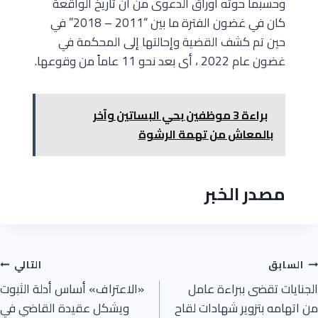
وحسبما حوته أوراق الدعوى من أن تاريخ الواقعة
كان في غضون الفترة ما بين “2011 – 2018” في
حين تم كشف القضية وإحالتها إلى المحكمة في
غضون عام 2022 ، أى بعد نحو 11 عاماً من وقوعها.
براءة 3 موظفين بحي البساتين وآخر
بالمعاش من تهمة الرشوة
مصدر الخبر
السابق
التالي
الجنايات تقضى ببراءة عامل
«الاعتراف» أساس أدلة الثبوت
من اتهامه بتزوير شهادات لقاح
ويشكل عقيدة القاضي في