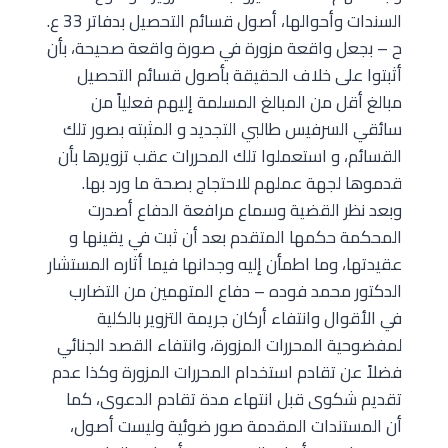
السندات وأحوالها، أصول قسائم التحصيل بدفاتر 33 ع.
ح – بجعل واقعة مزورة في صورة واقعة صحيحة، بأن
أثبتوا على خلاف الحقيقة بأصول قسائم التحصيل
مبالغ أقل من المبالغ المسلمة إليهم فعلياً من
سائقي السرفيس طالبي التجديد و المثبته بصور تلك
القسائم، و استعملوا تلك المحررات عقب تزويرها بأن
قدموها لجهة عملهم للاحتجاج بصحة ما ورد بها.
وبعد نظر القضية وسماع مرافعة الدفاع أصدرت
المحكمة حكمها المتقدم بعد أن ثبت في يقينها و
عقيدتها، وما اطمأن إليه وجدانها فيما أثاره المستشار
الدكتور محمد فوده – دفاع المتهمين من التضارب
في الأقوال وانتفاء أركان جريمة التزوير بالكلية
لمفضوحية المحررات المزورة، وانتفاء القصد الجنائي
فضلاً عن تقادم استخدام المحررات المزورة وكذا عدم
تقديم شكوى قبل انتهاء مدة تقادم الدعوى، كما
أن المستندات المقدمة صور ضوئية وليست أصول،