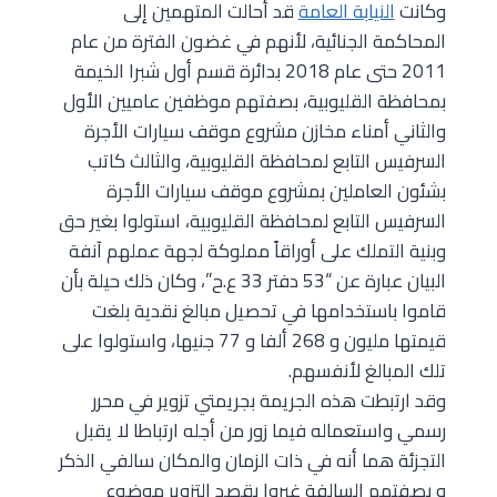
وكانت
النيابة العامة
قد أحالت المتهمين إلى
المحاكمة الجنائية، لأنهم في غضون الفترة من عام
2011 حتى عام 2018 بدائرة قسم أول شبرا الخيمة
بمحافظة القليوبية، بصفتهم موظفين عاميين الأول
والثاني أمناء مخازن مشروع موقف سيارات الأجرة
السرفيس التابع لمحافظة القليوبية، والثالث كاتب
بشئون العاملين بمشروع موقف سيارات الأجرة
السرفيس التابع لمحافظة القليوبية، استولوا بغير حق
وبنية التملك على أوراقاً مملوكة لجهة عملهم آنفة
البيان عبارة عن “53 دفتر 33 ع.ح”، وكان ذلك حيلة بأن
قاموا باستخدامها في تحصيل مبالغ نقدية بلغت
قيمتها مليون و 268 ألفا و 77 جنيها، واستولوا على
تلك المبالغ لأنفسهم.
وقد ارتبطت هذه الجريمة بجريمتي تزوير في محرر
رسمي واستعماله فيما زور من أجله ارتباطا لا يقبل
التجزئة هما أنه في ذات الزمان والمكان سالفي الذكر
و بصفتهم السالفة غيروا بقصد التزوير موضوع