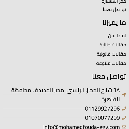
حجز استشارة
تواصل معنا
ما يميزنا
لماذا نحن
مقالات جنائية
مقالات قانونية
مقالات متنوعة
تواصل معنا
٦٨ شارع الحجاز، الرئيسي، مصر الجديدة ، محافظة
القاهرة
01129927296
01070077299
Info@mohamedfouda-egy.com