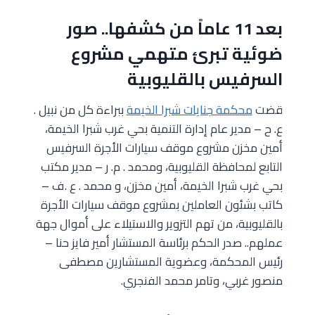
بعد 11 عاماً من كشفها.. صور
ضوئية تبرئ متهمي مشروع
السرفيس بالقليوبية
قضت
محكمة جنايات شبرا الخيمة
ببراءة كل من نبيل .
ع. ح – مدير عام إدارة التنمية بحي غرب شبرا الخيمة،
أمين مخزن مشروع موقف سيارات الأجرة السرفيس
التابع لمحافظة القليوبية، ومحمد . م. ر – مدير مكتب
بحي غرب شبرا الخيمة، أمين مخزن، و محمد . ع .ف –
كاتب بشئون العاملين بمشروع موقف سيارات الأجرة
بالقليوبية، من تهم التزوير والاستيلاء على أموال جهة
عملهم.. صدر الحكم برئاسة المستشار أمير فايز حنا –
رئيس المحكمة، وعضوية المستشارين مصطفى
منصور غربي، وتامر محمد الفنجري.