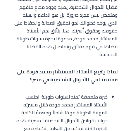
قضايا الأحوال الشخصية, يصبح وجود محامٍ متفهم
ومتمكن ليس مجرد ضرورة, بل هو الداعم والسند
الذي يوجه خطواتك نحو تحقيق العدالة والحفاظ على
حقوقك وحقوق أسرتك. هنا, يتألق نجم الأستاذ
المستشار محمد فودة, مدعومًا بخبرة سنوات طويلة
قضاها في فهم دقائق وتفاصيل هذه القضايا
الحساسة.
لماذا يتربع الأستاذ المستشار محمد فودة على
قمة محامي الأحوال الشخصية في مصر؟
خبرة متعمقة تمتد لسنوات طويلة: اكتسب
الأستاذ المستشار محمد فودة خلال مسيرته
المهنية الطويلة فهمًا شاملاً ومعمقًا لكافة
جوانب قوانين الأحوال الشخصية المصرية. هذه
الخبرة الثرية تمكنه من التعامل بكفاءة مع