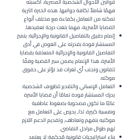
قوانين الأحوال الشخصية المصرية، أكسبته
فهمًا شاملاً لكافة جوانبها. هذه الخبرة الثرية
تمكنه من التعامل بكفاءة مع مختلف أنواع
القضايا الأسرية، مهما بلغت درجة تعقيدها.
إلمام دقيق بالتفاصيل القانونية والإجرائية: يتميز
المستشار فودة بقدرته على الغوص في أدق
التفاصيل القانونية والإجرائية المتعلقة بقضايا
الأسرة. هذا الإلمام يضمن سير القضية وفقًا
للقانون وتجنب أي ثغرات قد تؤثر على حقوق
موكله.
التعامل الإنساني والتقدير للظروف الشخصية:
يدرك المستشار فودة تمامًا أن قضايا الأسرة
غالبًا ما تكون مصحوبة بضغوط عاطفية
ونفسية كبيرة. لذا, يحرص على التعامل مع
موكليه بتفهم وتعاطف, وتقديم الدعم اللازم
لهم طوال مراحل التقاضي.
بناء استراتيجيات قانونية مُحكمة: لا يعتمد