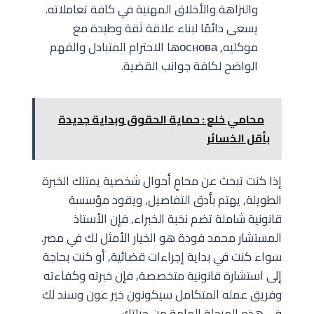
والنزاهة والأخلاق المهنية في كافة تعاملاته.
يسعى دائمًا لبناء علاقة ثقة وطيدة مع
موكليه, основаها الاحترام المتبادل والفهم
الواضح لكافة جوانب القضية.
محامي خلع : حماية الحقوق وبداية جديدة
بأقل الخسائر
إذا كنت تبحث عن محامٍ أحوال شخصية يمتلك الخبرة
الطويلة, يهتم بأدق التفاصيل, ويقود مؤسسة
قانونية شاملة تضم نخبة الخبراء, فإن الأستاذ
المستشار محمد فودة هو الخيار الأمثل لك في مصر.
سواء كنت في بداية إجراءات قضائية, أو كنت بحاجة
إلى استشارة قانونية متخصصة, فإن خبرته وكفاءته
وفريق عمله المتكامل سيكونون خير عون وسند لك
في هذه المرحلة الهامة من حياتك.