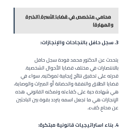
محامي متخصص في قضايا الأسرة (الخبرة
والمهارة)
3. سجل حافل بالنجاحات والإنجازات:
يتحدث عن الدكتور محمد فودة سجل حافل
بالانتصارات في مختلف قضايا الأحوال الشخصية.
قدرته على تحقيق نتائج إيجابية لموكليه, سواء في
قضايا الطلاق والنفقة والحضانة أو الميراث والوصاية،
هي شهادة حية على كفاءته وتمكنه القانوني. هذه
الإنجازات هي ما تجعل اسمه يتردد بقوة بين الباحثين
عن محامٍ كفء.
4. بناء استراتيجيات قانونية مبتكرة: