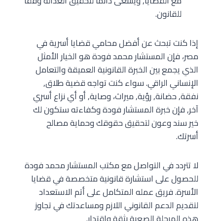
مع القضايا, ويسعى دائمًا لتحقيق العدالة وفقًا
للقانون.
إذا كنت تبحث عن أفضل محامي قضايا أسرية في
مصر، فإن المستشار محمد فودة هو الخيار الأمثل
الذي يجمع بين الخبرة القانونية العميقة والتعامل
الإنساني الراقي. سواء كنت تواجه قضية طلاق,
نفقة, حضانة, رؤية, ميراث، وصاية, أو أي نزاع أسري
آخر, فإن خبرة المستشار فودة وكفاءته ستكون لك
خير سند وعون لتحقيق حقوقك وحماية مصالح
أسرتك.
لا تتردد في التواصل مع مكتب المستشار محمد فودة
للحصول على استشارة قانونية متخصصة في قضايا
الأسرة. فريق عمله المتكامل على أتم الاستعداد
لتقديم الدعم القانوني اللازم ومساعدتك في تجاوز
هذه المرحلة الصعبة بثقة واقتدار.