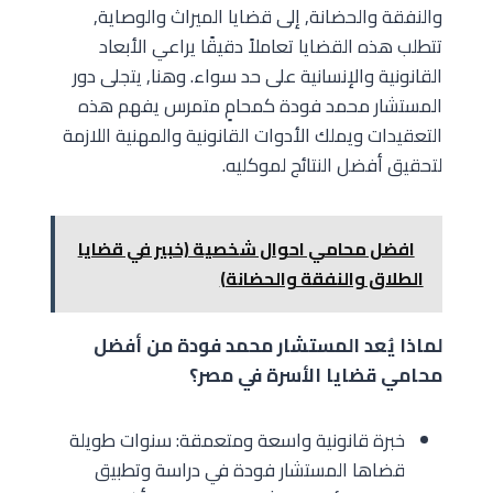
والنفقة والحضانة, إلى قضايا الميراث والوصاية,
تتطلب هذه القضايا تعاملاً دقيقًا يراعي الأبعاد
القانونية والإنسانية على حد سواء. وهنا, يتجلى دور
المستشار محمد فودة كمحامٍ متمرس يفهم هذه
التعقيدات ويملك الأدوات القانونية والمهنية اللازمة
لتحقيق أفضل النتائج لموكليه.
افضل محامي احوال شخصية (خبير في قضايا
الطلاق والنفقة والحضانة)
لماذا يُعد المستشار محمد فودة من أفضل
محامي قضايا الأسرة في مصر؟
خبرة قانونية واسعة ومتعمقة: سنوات طويلة
قضاها المستشار فودة في دراسة وتطبيق