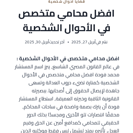
قضايا أحوال شخصية
افضل محامي متخصص
في الأحوال الشخصية
نشر في
أبريل 27, 2025
آخر تحديث
أبريل 30, 2025
افضل محامي متخصص في الأحوال الشخصية :
في عالم القانون المصري الشاسع, يبرز اسم المستشار
محمد فودة افضل محامي متخصص في الأحوال
الشخصية كمنارة تضيء دروب العدالة وتسعى
جاهدة لإيصال الحقوق إلى أصحابها. ببصيرته
القانونية الثاقبة وخبرته العميقة, استطاع المستشار
فودة أن يترك بصمة واضحة في ساحات المحاكم,
محققًا انتصارات تلو الأخرى ومجسدًا بذلك الدور
الحقيقي للمحامي كمدافع أمين عن الحق وقيم
العدل. تأثيره يمتد ليشمل ليس فقط موكليه الذين