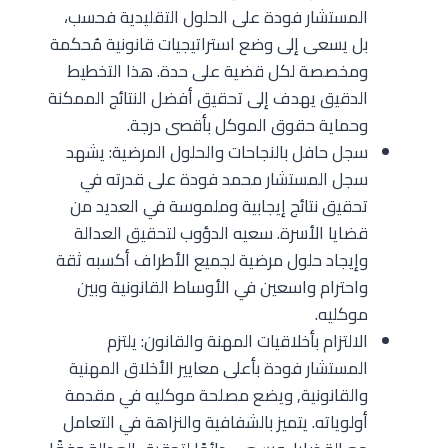
المستشار فودة على الحلول التقليدية فحسب،
بل يسعى إلى وضع استراتيجيات قانونية مُحكمة
ومخصصة لكل قضية على حدة. هذا التخطيط
الدقيق يهدف إلى تحقيق أفضل النتائج الممكنة
وحماية حقوق الموكل بأقصى درجة.
سجل حافل بالنجاحات والحلول المرضية: يشهد
سجل المستشار محمد فودة على قدرته في
تحقيق نتائج إيجابية وملموسة في العديد من
قضايا الأسرة. سعيه الدؤوب لتحقيق العدالة
وإيجاد حلول مرضية لجميع الأطراف أكسبه ثقة
واحترام واسعين في الأوساط القانونية وبين
موكليه.
الالتزام بأخلاقيات المهنة والقانون: يلتزم
المستشار فودة بأعلى معايير الأخلاق المهنية
والقانونية, ويضع مصلحة موكليه في مقدمة
أولوياته. يتميز بالشفافية والنزاهة في التعامل