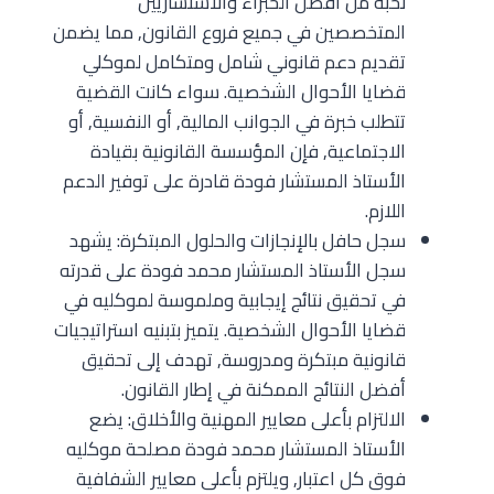
نخبة من أفضل الخبراء والاستشاريين
المتخصصين في جميع فروع القانون, مما يضمن
تقديم دعم قانوني شامل ومتكامل لموكلي
قضايا الأحوال الشخصية. سواء كانت القضية
تتطلب خبرة في الجوانب المالية, أو النفسية, أو
الاجتماعية, فإن المؤسسة القانونية بقيادة
الأستاذ المستشار فودة قادرة على توفير الدعم
اللازم.
سجل حافل بالإنجازات والحلول المبتكرة: يشهد
سجل الأستاذ المستشار محمد فودة على قدرته
في تحقيق نتائج إيجابية وملموسة لموكليه في
قضايا الأحوال الشخصية. يتميز بتبنيه استراتيجيات
قانونية مبتكرة ومدروسة, تهدف إلى تحقيق
أفضل النتائج الممكنة في إطار القانون.
الالتزام بأعلى معايير المهنية والأخلاق: يضع
الأستاذ المستشار محمد فودة مصلحة موكليه
فوق كل اعتبار, ويلتزم بأعلى معايير الشفافية