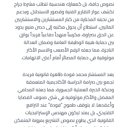
نصوص جافة، بل كمعارك هندسية تتطلب مشرط جراح
لكشف عوار التقارير الفنية وقصور الاستدلال. وبدعم
من نخبته المختارة من كبار المستشارين والاستشاريين
الماليين، استطاع أن يحول مكتبه إلى حصن منيع يذود
عن الحق بضراوة، مكرساً منهجاً دفاعياً فريداً يوازن
بين حماية هيبة الوظيفة العامة وضمان العدالة
الناجزة، مما جعله الرقم الأصعب والاسم الأكثر
موثوقية في حماية المصائر أمام أعتى الاتهامات.
يعد المستشار محمد فودة ظاهرة قانونية فريدة
تجمع بين صرامة الدراسة الأكاديمية المتعمقة
وحنكة الخبرة العملية الجسورة، مما جعله المحامي
المفضل والأكثر موثوقية في شتى صنوف القضايا
وأعقدها. لا يتوقف طموح “فودة” عند الترافع
التقليدي، بل يمتد ليكون مهندس الإستراتيجيات
القانونية الذي يطوع نصوص التشريع بمرونة المتمكن