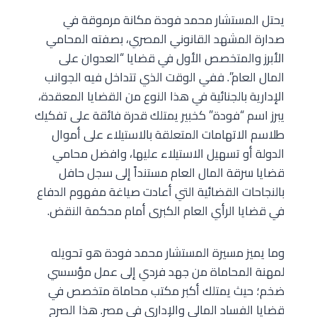
يحتل المستشار محمد فودة مكانة مرموقة في
صدارة المشهد القانوني المصري، بصفته المحامي
الأبرز والمتخصص الأول في قضايا “العدوان على
المال العام”. ففي الوقت الذي تتداخل فيه الجوانب
الإدارية بالجنائية في هذا النوع من القضايا المعقدة،
يبرز اسم “فودة” كخبير يمتلك قدرة فائقة على تفكيك
طلاسم الاتهامات المتعلقة بالاستيلاء على أموال
الدولة أو تسهيل الاستيلاء عليها، وافضل محامي
قضايا سرقة المال العام مستنداً إلى سجل حافل
بالنجاحات القضائية التي أعادت صياغة مفهوم الدفاع
في قضايا الرأي العام الكبرى أمام محكمة النقض.
وما يميز مسيرة المستشار محمد فودة هو تحويله
لمهنة المحاماة من جهد فردي إلى عمل مؤسسي
ضخم؛ حيث يمتلك أكبر مكتب محاماة متخصص في
قضايا الفساد المالي والإداري في مصر. هذا الصرح