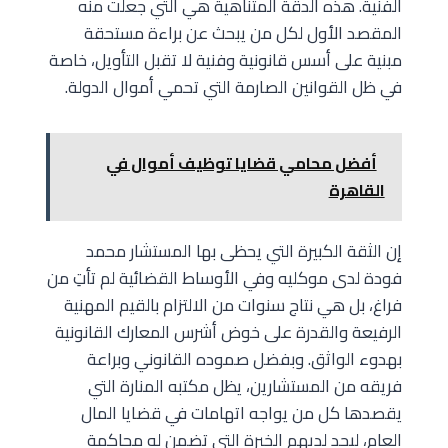
الفنية. هذه الدقة المتناهية هي التي جعلت منه
المقصد الأول لكل من يبحث عن براءة مستحقة
مبنية على أسس قانونية وفنية لا تقبل التأويل، خاصة
في ظل القوانين الصارمة التي تحمي أموال الدولة.
أفضل محامي قضايا توظيف أموال في
القاهرة
إن الثقة الكبيرة التي يحظى بها المستشار محمد
فودة لدى موكليه وفي الأوساط القضائية لم تأتِ من
فراغ، بل هي نتاج سنوات من الالتزام بالقيم المهنية
الرفيعة والقدرة على خوض أشرس المعارك القانونية
بهدوء الواثق. وبفضل صموده القانوني وبراعة
فريقه من المستشارين، يظل مكتبه المنارة التي
يقصدها كل من يواجه اتهامات في قضايا المال
العام، ليجد لديهم الخبرة التي تضمن له محاكمة