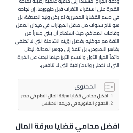
ودقة الجراح، مستنداً إلى خلفية علمية رصينة تمنحه
القدرة على استقراء الثغرات قبل ظهورها. إن نجاحه
في حسم القضايا المصيرية لم يكن وليد الصدفة، بل
هو نتاج سنوات من صقل المهارات في ميدان العمل
وقاعات المحاكم، حيث استطاع أن يبني جسراً من
الثقة مع موكليه بفضل رؤيته الشاملة التي لا تكتفي
بظاهر النصوص، بل تنفذ إلى جوهر العدالة، ليظل
دائماً الخيار الأول والاسم الأبرز حينما تبحث عن الخبرة
التي لا تخطئ والاحترافية التي لا تنافس.
المحتوى
افضل محامي قضايا سرقة المال العام في مصر
الدفوع القانونية في جريمة الاختلاس
افضل محامي قضايا سرقة المال