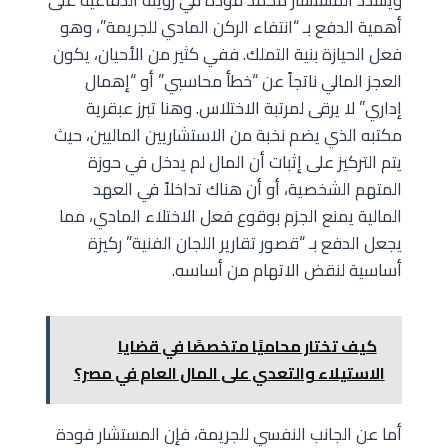
ويشدد المستشار محمد فودة في رؤيته الدفاعية على
أهمية الدفع بـ “انتفاء الركن المادي للجريمة”، وهو
فعل الحيازة بنية التملك. ففي كثير من الأحيان، يكون
العجز المالي ناتجاً عن “خطأ محاسبي” أو “إهمال
إداري” لا يرقى لمرتبة الاختلاس. وهنا تبرز عبقرية
مكتبه الذي يضم نخبة من الاستشاريين الماليين، حيث
يتم التركيز على إثبات أن المال لم يدخل في حوزة
المتهم الشخصية، أو أن هناك تداخلاً في العهد
المالية يمنع الجزم بوقوع فعل الاختلاء المادي، مما
يجعل الدفع بـ “قصور تقارير اللجان الفنية” ركيزة
أساسية لنقض الاتهام من أساسه.
كيف تختار محاميًا متخصصًا في قضايا
الاستيلاء والتعدي على المال العام في مصر؟
أما عن الجانب النفسي للجريمة، فإن المستشار فودة