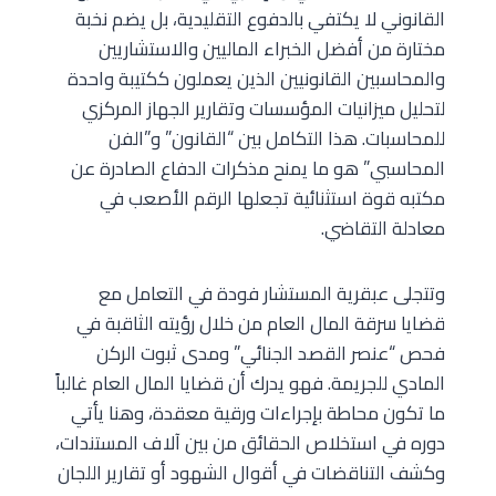
القانوني لا يكتفي بالدفوع التقليدية، بل يضم نخبة
مختارة من أفضل الخبراء الماليين والاستشاريين
والمحاسبين القانونيين الذين يعملون ككتيبة واحدة
لتحليل ميزانيات المؤسسات وتقارير الجهاز المركزي
للمحاسبات. هذا التكامل بين “القانون” و”الفن
المحاسبي” هو ما يمنح مذكرات الدفاع الصادرة عن
مكتبه قوة استثنائية تجعلها الرقم الأصعب في
معادلة التقاضي.
وتتجلى عبقرية المستشار فودة في التعامل مع
قضايا سرقة المال العام من خلال رؤيته الثاقبة في
فحص “عنصر القصد الجنائي” ومدى ثبوت الركن
المادي للجريمة. فهو يدرك أن قضايا المال العام غالباً
ما تكون محاطة بإجراءات ورقية معقدة، وهنا يأتي
دوره في استخلاص الحقائق من بين آلاف المستندات،
وكشف التناقضات في أقوال الشهود أو تقارير اللجان