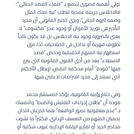
يولي أهمية قصوى للدفع بـ “انتفاء القصد الجنائي”؛
فالاختلاس جريمة عمدية تتطلب “نية تملك المال
وضمه لثروة الجاني”. ويرى الخبير القانوني أن مجرد
التأخير في توريد الأموال أو وجود عجز “مكشوف” لا
يعني بالضرورة وجود نية الاختلاس، بل قد يكون نتاجاً
لظروف قهرية أو تداخل في الصلاحيات. لذا، فإن
استظهار نية المتهم الحقيقية ودحض “قصد
الاستيلاء” يعد من أدق الفنون القانونية التي يبرع
فيها “فودة” أمام محكمة النقض، لإبطال الأحكام
التي تستند إلى مجرد افتراضات لا يقين فيها.
وفي ختام رؤيته القانونية، يؤكد المستشار محمد
فودة أن “بطلان إجراءات التفتيش والضبط” والتمسك
بـ “عدم معقولية تصور الواقعة” هما الدرعان اللذان
يحميان المتهم من التعسف الإداري. فكثيراً ما تشوب
محاضر الجرد أو تقارير الرقابة الإدارية عيوب شكلية أو