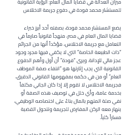
ميزان العدالة في قضايا المال العام: الرؤية القانونية
للمستشار محمد فودة في دفوع جريمة الاختلاس
يضع المستشار محمد فودة، بصفته أحد أبرز خبراء
قضايا المال العام في مصر، منهجاً قانونياً صارماً في
التعامل مع جريمة الاختلاس، مؤكداً أنها من الجرائم
“ذات الطبيعة الخاصة” التي لا يكفي فيها مجرد وجود
عجز مالي للإدانة. ويرى “فودة” أن أول وأهم الدفوع
القانونية التي يجب إثارتها هو “انتفاء صفة الموظف
العام” أو من في حكمه بمفهومها القانوني الدقيق،
فجريمة الاختلاس لا تقوم إلا إذا كان الجاني مكلفاً
بخدمة عامة، وأي خلل في توصيف هذه الصفة أو
نفي صلة المتهم بالمال بناءً على اختصاصه الوظيفي،
ينهار معه الركن المفترض للجريمة وتتحول القضية
مساراً كلياً.