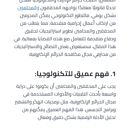
تحديًا قانونيًا معقدًا يواجهه المحققون
والمحامون
بشكل يومي. فالتطور التكنولوجي يمكّن المجرمين
من ارتكاب أعمال إجرامية متقدمة، مما يتطلب من
المحققين والمحامين تطوير استراتيجيات تحقيق
ودفاع متقدمة للتعامل مع هذه القضايا بفعالية. في
هذا المقال، سنستعرض بعض النصائح والاستراتيجيات
من محترفي مجال مكافحة الجرائم الإلكترونية:
1. فهم عميق للتكنولوجيا:
يجب على المحققين والمحامين أن يكونوا على دراية
واسعة بأحدث التقنيات والأدوات المستخدمة في
مجال الجرائم الإلكترونية، مثل برمجيات الهكر والتشفير
وبرامج التجسس. هذا الفهم العميق يمكّنهم من
تحليل الأدلة الرقمية بشكل دقيق وفعال.