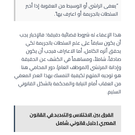
“يعفى الراشي أو الوسيط من العقوبة إذا أخبر
السلطات بالجريمة أو اعترف بها”.
هذا الإعفاء له شروط قضائية دقيقة؛ فالإخبار يجب
أن يكون سابقاً على علم السلطات بالجريمة لكي
يحقق أثره الكامل، أما الاعتراف فيجب أن يكون
صادقاً، شاملاً، ومساهماً في الكشف عن الحقيقة
وإدانة المرتشي (الموظف العام). دور المحامي هنا
هو توجيه المتهم لكيفية التمسك بهذا العذر المعفي
من العقاب أمام النيابة والمحكمة بالشكل القانوني
السليم.
الفرق بين الاختلاس والتبديد في القانون
المصري | دليل قانوني شامل