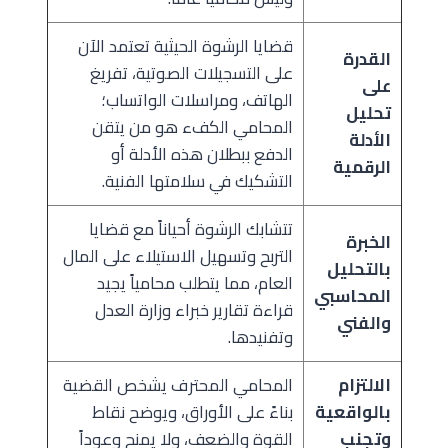
قضايا الرشوة الحيثية تعتمد الآن
القدرة
على التسجيلات الصوتية، تفريغ
على
الهاتف، ومراسلات الواتساب؛
تحليل
المحامي الكفء هو من يتقن
الأدلة
الدفع ببطلان هذه الأدلة أو
الرقمية
التشكيك في سلامتها الفنية.
تتشابك الرشوة أحياناً مع قضايا
الخبرة
التربح وتسهيل الاستيلاء على المال
بالتحليل
العام، مما يتطلب محامياً يجيد
المحاسبي
قراءة تقارير خبراء وزارة العدل
والفني
وتفنيدها.
الالتزام
المحامي المحترف يشخص القضية
بالواقعية
بناءً على الأوراق، ويوضح نقاط
وتجنب
القوة والضعف، ولا يمنح وعوداً