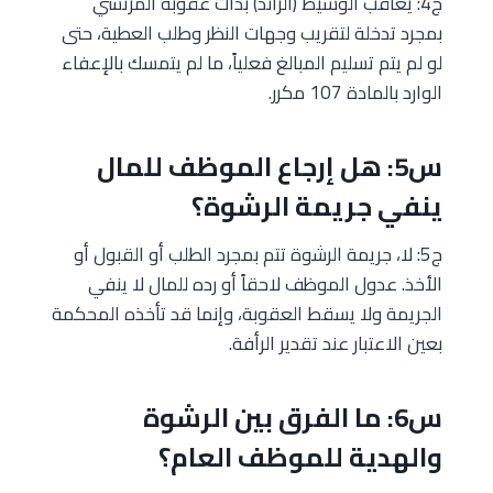
ج4: يعاقب الوسيط (الرائد) بذات عقوبة المرتشي
بمجرد تدخلة لتقريب وجهات النظر وطلب العطية، حتى
لو لم يتم تسليم المبالغ فعلياً، ما لم يتمسك بالإعفاء
الوارد بالمادة 107 مكرر.
س5: هل إرجاع الموظف للمال
ينفي جريمة الرشوة؟
ج5: لا، جريمة الرشوة تتم بمجرد الطلب أو القبول أو
الأخذ. عدول الموظف لاحقاً أو رده للمال لا ينفي
الجريمة ولا يسقط العقوبة، وإنما قد تأخذه المحكمة
بعين الاعتبار عند تقدير الرأفة.
س6: ما الفرق بين الرشوة
والهدية للموظف العام؟