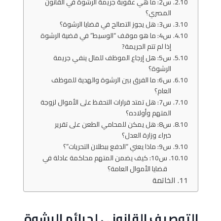
س2: ما هي عقوبة جريمة الرشوة في القانون
المصري؟
س3: هل يجوز التصالح في قضايا الرشوة؟
س4: ما هو موقف “الوسيط” في قضية الرشوة
إذا لم تتم الجريمة?
س5: هل إرجاع الموظف للمال ينفي جريمة
الرشوة؟
س6: ما الفرق بين الرشوة والهدية للموظف
العام؟
س7: هل تمتد قرارات التحفظ على الأموال لزوجة
المتهم وأولاده؟
س8: هل يمكن للمحامي الطعن على تقرير
خبراء وزارة العدل؟
س9: ماذا يعني “الدفع ببطلان التحريات”؟
س10: كيف يضمن المتهم محاكمة عادلة في
قضايا الأموال العامة؟
الخاتمة
التوصيف القانوني لجرائم الرشوة