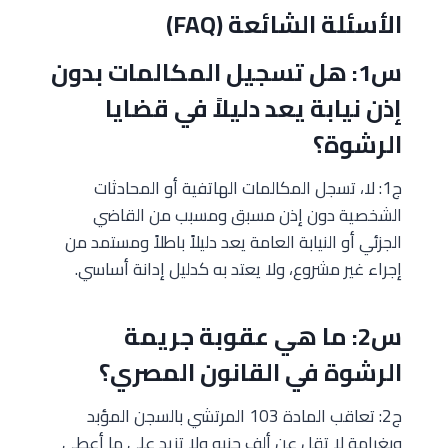
الأسئلة الشائعة (FAQ)
س1: هل تسجيل المكالمات بدون
إذن نيابة يعد دليلاً في قضايا
الرشوة؟
ج1: لا، تسجل المكالمات الهاتفية أو المحادثات
الشخصية دون إذن مسبق ومسبب من القاضي
الجزئي أو النيابة العامة يعد دليلاً باطلاً ومستمد من
إجراء غير مشروع، ولا يعتد به كدليل إدانة أساسي.
س2: ما هي عقوبة جريمة
الرشوة في القانون المصري؟
ج2: تعاقب المادة 103 المرتشي بالسجن المؤبد
وبغرامة لا تقل عن ألف جنيه ولا تزيد على ما أعطى