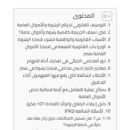
المحتوى
التوصيف القانوني لجرائم الرشوة والأموال العامة
متى تصنف الجريمة كقضية رشوة وأموال عامة؟
الأسباب القانونية والواقعية لنشوء قضايا الرشوة
الإجراءات القانونية المتبعة في قضايا الأموال
العامة بمصر
دور المحامي الجنائي في تفكيك أدلة الاتهام
معايير اختيار احسن محامي قضايا رشوة في مصر
الأخطاء الشائعة التي يقع فيها المتهمون أثناء
التحقيق
نصائح عملية للتعامل مع أزمة قضائية تخص
الأموال العامة
دليل إعفاء الراشي والرائد (المادة 107 مكرر)
الأسئلة الشائعة (FAQ)
س1: هل تسجيل المكالمات بدون إذن نيابة يعد
دليلاً في قضايا الرشوة؟