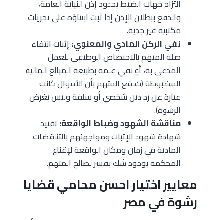
التزام جهات الضبط بحدود إذن النيابة العامة،
والدفع ببطلان الإذن إذا ثبت ابتناؤه على تحريات
مكتبية غير جدية.
نفي الركن المادي والمعنوي:
إثبات انتفاء
صلة المتهم بالاختصاص الوظيفي للعمل
المدعى به، أو نفي علمه بطبيعة المبالغ المالية
المضبوطة (كدفع المتهم بأن الأموال كانت
عبارة عن رد دين شخصي أو سلفة وليس بغرض
الرشوة).
مناقشة الشهود وضباط الواقعة:
تفنيد
شهادة شهود الإثبات ومواجهتهم بالتناقضات
المادية في زمان ومكان الواقعة لإقناع
المحكمة بوجود شك يفسر لصالح المتهم.
معايير اختيار احسن محامي قضايا
رشوة في مصر