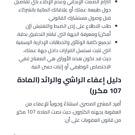
التزام الصمت الإيجابي وعدم الإدلاء بأي تفاصيل
حول طبيعة عملك أو علاقاتك المالية بالشركاء
قبل وصول مستشارك القانوني.
طلب الاطلاع على إذن الضبط والتفتيش (إن
أمكن) ومعرفة الجهة التي تباشر التحقيق بدقة.
تجميع كافة الوثائق والخطابات الإدارية الرسمية
التي تثبت تسلسل القرارات داخل جهة عملك،
حيث قد تكون هذه الأوراق هي المفتاح لنفي
الاختصاص الوظيفي أو إثبات حسن النية.
دليل إعفاء الراشي والرائد (المادة
107 مكرر)
أفرد المشرع المصري استثناءً وجوبياً للإعفاء من
العقوبة يجهله الكثيرون، حيث نصت المادة 107 مكرر
من قانون العقوبات على أن: