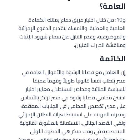
العامة؟
ج10: من خلال اختيار فريق دفاع يمتلك الكفاءة
العلمية والعملية، والتمسك بتقديم الدفوع الإجرائية
والموضوعية، وعدم التنازل عن سماع شهود الإثبات
ومناقشة الخبراء الفنيين.
الخاتمة
إن التعامل مع قضايا الرشوة والأموال العامة في
مصر يتطلب نفساً قانونياً طويلاً وفهماً عميقاً
للسياسة الجنائية ومحاضر الاستدلال. معايير اختيار
احسن محامي قضايا رشوة في مصر ترتكز بالأساس
على مدى تخصص المحامي في الجنايات المعقدة،
وقدرته المهنية على استنباط ثغرات البطلان الإجرائي
ونفي القصد الجنائي. الاستعانة بالمشورة القانونية
المتخصصة في وقت مبكر هي الخطوة الأولى
والركيزة الأساسية لحماية موقفك القانوني وضمان