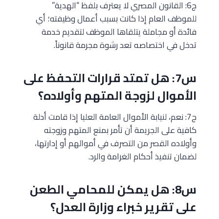
ج6: القانون المصري لا يعترف بلفظ “الهدية”
للموظف العام إذا كانت بسبب أعمال وظيفته؛ أي
فائدة أو مجاملة يتلقاها الموظف لتقديم خدمة
تدخل في اختصاصه تعد رشوة مجرمة قانوناً.
س7: هل تمتد قرارات التحفظ على
الأموال لزوجة المتهم وأولاده؟
ج7: نعم، لنيابة الأموال العامة العليا إذا قامت أدلة
كافية على الجريمة أن تأمر بمنع المتهم وزوجته
وأولاده القصر من التصرف في أموالهم أو إدارتها،
لضمان تنفيذ أحكام الغرامة والرد.
س8: هل يمكن للمحامي الطعن
على تقرير خبراء وزارة العدل؟