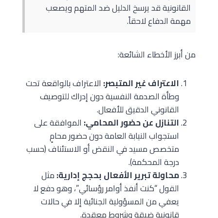
القانونية قد يرسخ الدليل ضد المتهم ويصعب
مهمة الدفاع لاحقاً.
من أبرز الأخطاء الشائعة:
الاعتراف غير المتبصر:
الاعتراف بالواقعة تحت
وطأة الصدمة النفسية دون إدراك للتوصيف
القانوني الدقيق للأفعال.
التنازل عن حضور المحامي:
الموافقة على
استجواب النيابة العامة دون حضور محامٍ
متخصص مسيد في النقض أو الاستئناف (حسب
درجة المحكمة).
محاولة تبرير الأفعال بحجج إدارية:
مثل
القول “كنت أنفذ أوامر رؤسائي”، وهو دفع لا
يعفي من المسؤولية الجنائية إلا في حالات
قانونية ضيقة وشروط معقدة.