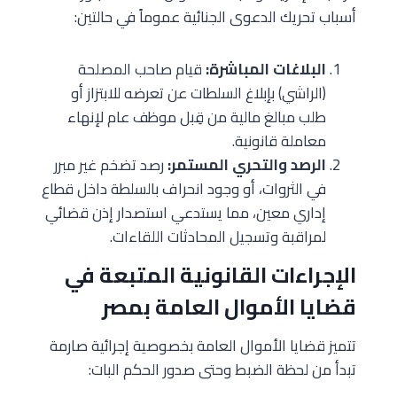
أسباب تحريك الدعوى الجنائية عموماً في حالتين:
البلاغات المباشرة:
قيام صاحب المصلحة
(الراشي) بإبلاغ السلطات عن تعرضه للابتزاز أو
طلب مبالغ مالية من قِبل موظف عام لإنهاء
معاملة قانونية.
الرصد والتحري المستمر:
رصد تضخم غير مبرر
في الثروات، أو وجود انحراف بالسلطة داخل قطاع
إداري معين، مما يستدعي استصدار إذن قضائي
لمراقبة وتسجيل المحادثات اللقاءات.
الإجراءات القانونية المتبعة في
قضايا الأموال العامة بمصر
تتميز قضايا الأموال العامة بخصوصية إجرائية صارمة
تبدأ من لحظة الضبط وحتى صدور الحكم البات: