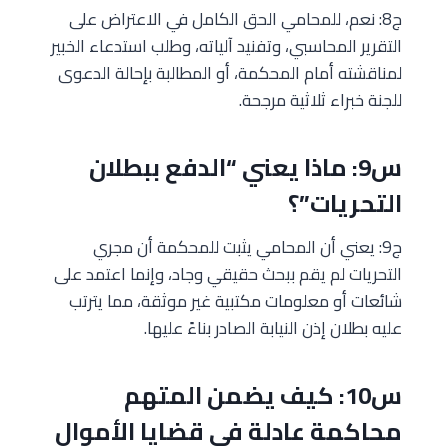
ج8: نعم، للمحامي الحق الكامل في الاعتراض على
التقرير المحاسبي، وتفنيد آلياته، وطلب استدعاء الخبير
لمناقشته أمام المحكمة، أو المطالبة بإحالة الدعوى
للجنة خبراء ثلاثية مرجحة.
س9: ماذا يعني “الدفع ببطلان
التحريات”؟
ج9: يعني أن المحامي يثبت للمحكمة أن مجري
التحريات لم يقم ببحث حقيقي وجاد، وإنما اعتمد على
شائعات أو معلومات مكتبية غير موثقة، مما يترتب
عليه بطلان إذن النيابة الصادر بناءً عليها.
س10: كيف يضمن المتهم
محاكمة عادلة في قضايا الأموال