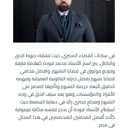
في ساحات القضاء المصري, حيث تتشابك خيوط الحق
والباطل, يبرز اسم الأستاذ محمد فودة كعلامة فارقة
ومرجع موثوق في قضايا التشهير. وافضل محامي
قضايا تشهير بفضل خبرته القانونية العميقة وفهمه
الدقيق لأبعاد جريمة التشهير وتأثيرها المدمر على
الأفراد والمؤسسات, وهو يعد سيف الحق في وجه
التشهير ومحامٍ مصري رائد في حماية السمعة حيث
استطاع الأستاذ فودة أن يحجز لنفسه مكانة مرموقة
كأحد أفضل المحامين المتخصصين في هذا المجال
في مصر.