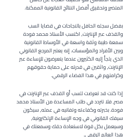
المتضرر وتحقيق أفضل النتائج القانونية الممكنة.
بفضل سجله الحافل بالنجاحات في قضايا السب
والقذف عبر الإنترنت, اكتسب الأستاذ محمد فودة
سمعة طيبة وثقة واسعة في الأوساط القانونية
وبين الأفراد والمؤسسات. إنه يعتبر المرجع القانوني
الذي يلجأ إليه الكثيرون عندما يتعرضون للإساءة عبر
الإنترنت, واثقين في قدرته على حماية حقوقهم
وكرامتهم في هذا الفضاء الرقمي.
إذا كنت قد تعرضت للسب أو القذف عبر الإنترنت في
مصر, فلا تتردد في طلب المساعدة من الأستاذ محمد
فودة. بخبرته وكفاءته وتفانيه في عمله, سيكون
سيفك القانوني في وجه الإساءة الإلكترونية,
وسيعمل بكل قوة لاستعادة حقك وسمعتك في
هذا العالم الرقمي.