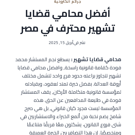
جرائم الكترونية
أفضل محامي قضايا
تشهير محترف في مصر
نشر في
أبريل 15, 2025
محامي قضايا تشهير :
يسطع نجم المستشار محمد
فودة كقامة قانونية راسخة, وافضل محامي قضايا
تشهير تتجاوز براعته حدود فرع واحد لتشمل مختلف
أروقة العدالة. بفضل خبرة تمتد لعقود، وبقيادته
لمؤسسة قانونية متكاملة الأركان, يقف المستشار
فودة في طليعة المدافعين عن الحق. هذه
المؤسسة ليست مجرد كيان قانوني, بل هي صرح
شامخ يضم نخبة من ألمع الخبراء والاستشاريين في
شتى فروع القانون، يشكلون معًا فريقًا متناغمًا
ومتخصصًا. إن هذا التضافر بين الخبرة العميقة