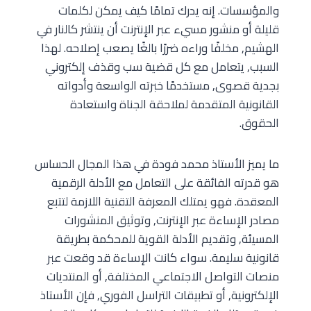
والمؤسسات. إنه يدرك تمامًا كيف يمكن لكلمات
قليلة أو منشور مسيء عبر الإنترنت أن ينتشر كالنار في
الهشيم, مخلفًا وراءه ضررًا بالغًا يصعب إصلاحه. لهذا
السبب, يتعامل مع كل قضية سب وقذف إلكتروني
بجدية قصوى, مستخدمًا خبرته الواسعة وأدواته
القانونية المتقدمة لملاحقة الجناة واستعادة
الحقوق.
ما يميز الأستاذ محمد فودة في هذا المجال الحساس
هو قدرته الفائقة على التعامل مع الأدلة الرقمية
المعقدة. فهو يمتلك المعرفة التقنية اللازمة لتتبع
مصادر الإساءة عبر الإنترنت, وتوثيق المنشورات
المسيئة, وتقديم الأدلة القوية للمحكمة بطريقة
قانونية سليمة. سواء كانت الإساءة قد وقعت عبر
منصات التواصل الاجتماعي المختلفة, أو المنتديات
الإلكترونية, أو تطبيقات التراسل الفوري, فإن الأستاذ