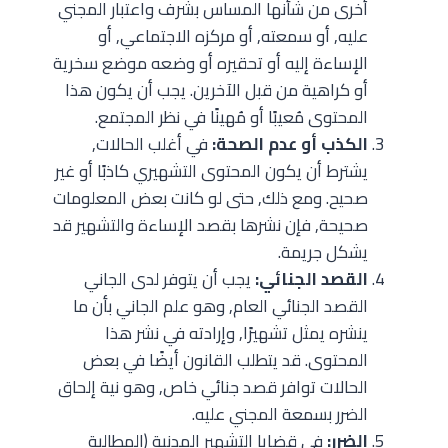
أخرى من شأنها المساس بشرف واعتبار المجني
عليه, أو سمعته, أو مركزه الاجتماعي, أو
الإساءة إليه أو تحقيره أو وضعه موضع سخرية
أو كراهية من قبل الآخرين. يجب أن يكون هذا
المحتوى مُعيبًا أو مُهينًا في نظر المجتمع.
الكذب أو عدم الصحة:
في أغلب الحالات,
يشترط أن يكون المحتوى التشهيري كاذبًا أو غير
صحيح. ومع ذلك, حتى لو كانت بعض المعلومات
صحيحة, فإن نشرها بقصد الإساءة والتشهير قد
يشكل جريمة.
القصد الجنائي:
يجب أن يتوفر لدى الجاني
القصد الجنائي العام, وهو علم الجاني بأن ما
ينشره يمثل تشهيرًا, وإرادته في نشر هذا
المحتوى. قد يتطلب القانون أيضًا في بعض
الحالات توافر قصد جنائي خاص, وهو نية إلحاق
الضرر بسمعة المجني عليه.
الضرر:
في قضايا التشهير المدنية (المطالبة