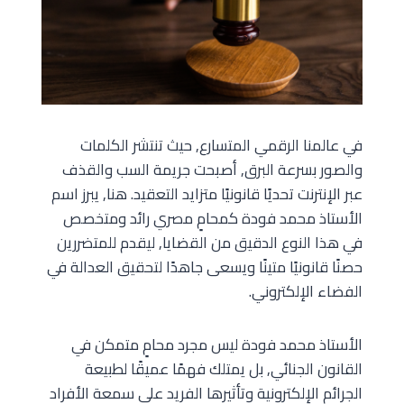
في عالمنا الرقمي المتسارع, حيث تنتشر الكلمات
والصور بسرعة البرق, أصبحت جريمة السب والقذف
عبر الإنترنت تحديًا قانونيًا متزايد التعقيد. هنا, يبرز اسم
الأستاذ محمد فودة كمحامٍ مصري رائد ومتخصص
في هذا النوع الدقيق من القضايا, ليقدم للمتضررين
حصنًا قانونيًا متينًا ويسعى جاهدًا لتحقيق العدالة في
الفضاء الإلكتروني.
الأستاذ محمد فودة ليس مجرد محامٍ متمكن في
القانون الجنائي, بل يمتلك فهمًا عميقًا لطبيعة
الجرائم الإلكترونية وتأثيرها الفريد على سمعة الأفراد