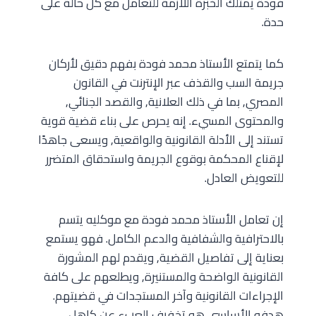
فودة يمتلك الخبرة اللازمة للتعامل مع كل حالة على
حدة.
كما يتمتع الأستاذ محمد فودة بفهم دقيق لأركان
جريمة السب والقذف عبر الإنترنت في القانون
المصري, بما في ذلك العلانية, والقصد الجنائي,
والمحتوى المسيء. إنه يحرص على بناء قضية قوية
تستند إلى الأدلة القانونية والواقعية, ويسعى جاهدًا
لإقناع المحكمة بوقوع الجريمة واستحقاق المتضرر
للتعويض العادل.
إن تعامل الأستاذ محمد فودة مع موكليه يتسم
بالاحترافية والشفافية والدعم الكامل. فهو يستمع
بعناية إلى تفاصيل القضية, ويقدم لهم المشورة
القانونية الواضحة والمستنيرة, ويطلعهم على كافة
الإجراءات القانونية وآخر المستجدات في قضيتهم.
هدفه الأساسي هو تخفيف العبء عن كاهل