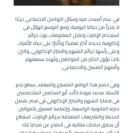
في عصر أصبحت فيه وسائل التواصل الاجتماعي جزءًا
لا يتجزأ من حياتنا اليومية, ومع التوسع الهائل في
استخدام الإنترنت وتبادل المعلومات, برزت جرائم
إلكترونية جديدة أكثر تعقيدًا وتأثيرًا على حياة الأفراد,
وعلى رأسها جرائم التشهير والابتزاز الإلكتروني, والتي
باتت تؤرق الكثير من المواطنين وتُهدد سمعتهم
وأمنهم النفسي والاجتماعي.
وفي خضم هذا الواقع المتسارع والمعقد, سطع نجم
الأستاذ محمد فودة كأحد أبرز المحامين المتخصصين
في قضايا التشهير والابتزاز الإلكتروني في مصر. بفضل
خبرته القانونية الواسعة, وإلمامه العميق بالقوانين
الحديثة والتشريعات المتعلقة بجرائم الإنترنت, استطاع
أن يحقق نجاحات متتالية في الدفاع عن ضحايا تلك
الجرائم, وإعادة الحقوق لأصحابها, ومحاسبة الجناة