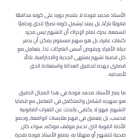
الأستاذ محمد فودة لا يقتصر دوره على كونه مدافعًا
قانونيًا بارعًا, بل يمتد ليشمل كونه نصيرًا للحق وحاميًا
للسمعة. يدرك تمام الإدراك أن التشهير ليس مجرد
كلمات عابرة, بل هو سهم مسموم يمكن أن يدمر
حياة الأفراد ويقوض أسس الشركات. لذا, يتعامل مع
كل قضية تشهير بمنتهى الجدية والاحترافية, باذلًا
قصارى جهده لتحقيق العدالة واستعادة الحق
لأصحابه.
ما يميز الأستاذ محمد فودة في هذا المجال الدقيق
هو منهجه الشامل والمتكامل في التعامل مع قضايا
التشهير. فهو لا يكتفي بالبحث عن الثغرات القانونية
فحسب, بل يتعمق في فهم ملابسات الواقعة, وجمع
الأدلة القوية التي تدعم موقف موكله, سواء كان
ضحية للتشهير أو متهمًا به. يتمتع الأستاذ فودة بقدرة