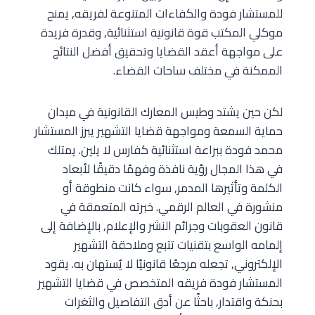
للمستشار فودة والكفاءات المتنوعة لفريقه, يمنح
موكلي المكتب قوة قانونية استثنائية, وقدرة فريدة
على مواجهة أعقد القضايا وتحقيق أفضل النتائج
الممكنة في مختلف ساحات القضاء.
لكن حين يشتد وطيس المعارك القانونية في ميدان
حماية السمعة ومواجهة قضايا التشهير يبرز المستشار
محمد فودة ببراعة استثنائية كفارس لا يلين. يمتلك
في هذا المجال رؤية نافذة وفهمًا دقيقًا لأبعاد
الكلمة وتأثيرها المدمر, سواء كانت منطوقة أو
منشورة في العالم الرقمي. خبرته المتعمقة في
قانون العقوبات وجرائم النشر والإعلام, بالإضافة إلى
إلمامه الواسع بتقنيات تتبع وملاحقة التشهير
الإلكتروني, تجعله مرجعًا قانونيًا لا يُستهان به. يقود
المستشار فودة فريقه المتخصص في قضايا التشهير
بحنكة واقتدار, باحثًا عن أدق التفاصيل والثغرات