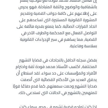
إن تعامل الأستاذ محمد فودة مع موكليه يتسم
بالشفافية والوضوح والثقة المتبادلة. فهو يحرص
على إطلاعهم على كافة جوانب القضية وتقديم
المشورة القانونية المستنيرة التي تساعدهم على
اتخاذ القرارات الصائبة. كما يتمتع بقدرة فائقة على
التواصل الفعال مع المحكمة والطرف الآخر في
القضية, مما يساهم في سير الإجراءات القانونية
بسلاسة وفاعلية.
بفضل سجله الحافل بالنجاحات في قضايا التشهير
المختلفة, اكتسب الأستاذ محمد فودة ثقة واحترام
الأفراد والمؤسسات على حد سواء. لقد استطاع أن
يحقق العديد من الأحكام القضائية التي أنصفت
ضحايا التشهير وحمت سمعتهم, كما قدم دفاعًا قويًا
للمتهمين بالتشهير في الحالات التي تستدعي ذلك.
إذا كنت تواجه قضية تشهير في مصر, سواء كنت