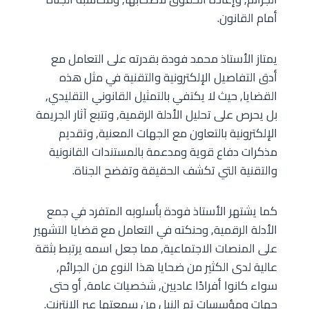
أمام القانون.
يمتاز الأستاذ محمد فودة بقدرته على التعامل مع
أدق التفاصيل الإلكترونية والتقنية في مثل هذه
القضايا, حيث لا يكتفي بالتمثيل القانوني التقليدي,
بل يحرص على تحليل الأدلة الرقمية, وتتبع آثار الجريمة
الإلكترونية بالتعاون مع الجهات المعنية, وتقديم
مذكرات دفاع قوية ومدعمة بالمستندات القانونية
والتقنية التي تكشف الحقيقة وتفضح الجناة.
كما يشتهر الأستاذ فودة بأسلوبه المتفرد في جمع
الأدلة الرقمية, وحنكته في التعامل مع قضايا التشهير
على المنصات الاجتماعية, مما جعل اسمه يرتبط بثقة
عالية لدى الكثير من ضحايا هذا النوع من الجرائم,
سواء كانوا أفرادًا عاديين, شخصيات عامة, أو حتى
جهات ومؤسسات تم النيل من سمعتها عبر الإنترنت.