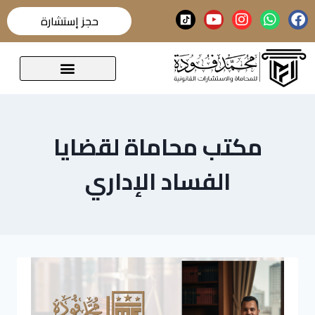
حجز إستشارة
قضايا تحدث عنها الرأي العام
مكتب محاماة لقضايا
الفساد الإداري