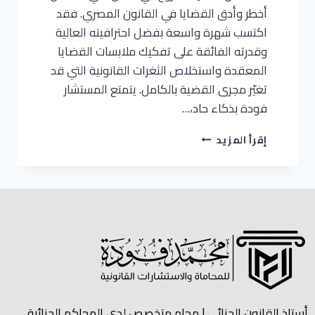
أخطر وأدق القضايا في القانون المصري. فقد
اكتسب شهرة واسعة بفضل احترافيته العالية
وقدرته الفائقة على تفكيك ملابسات القضايا
المعقدة واستخلاص الثغرات القانونية التي قد
تغيّر مجرى القضية بالكامل. يتمتع المستشار
فودة بذكاء حاد،…
إقرأ المزيد
أستاذ القانون الجنائي | محام متخصص لدي المحاكم الجنائية