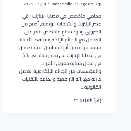
بواسطة
mohamedfouda-egy
يناير 12, 2025
محامي متخصص في قضايا الإنترنت : في
عصر الإنترنت والشبكات الرقمية, أصبح من
الضروري وجود محامٍ متخصص قادر على
التعامل مع الجرائم الإلكترونية. يُعد الأستاذ
محمد فودة من أبرز المحامين المتخصصين
في قضايا الإنترنت في مصر, حيث يُعد رائدًا
في مجال حماية حقوق الأفراد
والمؤسسات من الجرائم الإلكترونية. بفضل
خبرته مهاراته الترافعية وإلمامه بالتقنيات
القانونية…
إقرأ المزيد