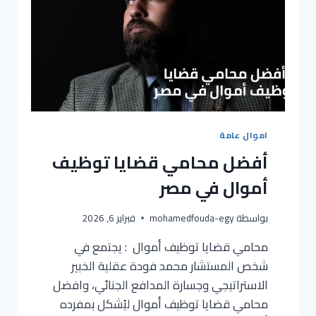
اموال عامة
أفضل محامي قضايا توظيف
أموال في مصر
بواسطة
mohamedfouda-egy
فبراير 6, 2026
محامي قضايا توظيف أموال : يجتمع في
شخص المستشار محمد فودة عقلية الخبير
الاستراتيجي وجسارة المدافع الجنائي، وافضل
محامي قضايا توظيف أموال ليُشكل بمفرده