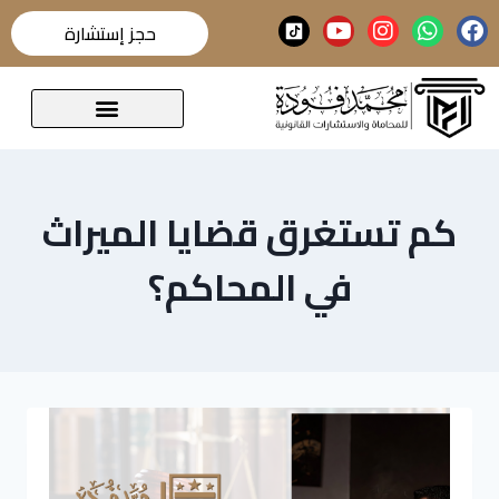
حجز إستشارة
قضايا تحدث عنها الرأي العام
كم تستغرق قضايا الميراث
في المحاكم؟