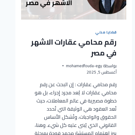
قضايا مدني
رقم محامي عقارات الاشهر
في مصر
بواسطة
mohamedfouda-egy
أغسطس 5, 2025
رقم محامي عقارات : إن البحث عن رقم
محامي عقارات لا يُعد مجرد إجراء، بل هو
خطوة مصيرية في عالم المعاملات، حيث
تُعد العقود هي الوثيقة التي تُحدد
الحقوق والواجبات، وتُشكل الأساس
القانوني الذي يُبنى عليه كل شيء. وهنا،
يبرز اهتمام المستشار محمد فودة بمرحلة