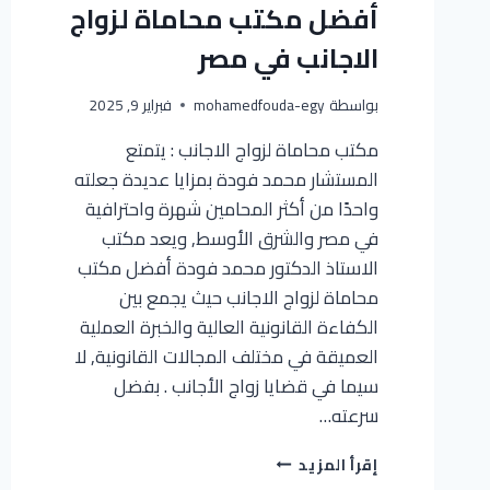
أفضل مكتب محاماة لزواج
الاجانب في مصر
بواسطة
mohamedfouda-egy
فبراير 9, 2025
مكتب محاماة لزواج الاجانب : يتمتع
المستشار محمد فودة بمزايا عديدة جعلته
واحدًا من أكثر المحامين شهرة واحترافية
في مصر والشرق الأوسط, ويعد مكتب
الاستاذ الدكتور محمد فودة أفضل مكتب
محاماة لزواج الاجانب حيث يجمع بين
الكفاءة القانونية العالية والخبرة العملية
العميقة في مختلف المجالات القانونية, لا
سيما في قضايا زواج الأجانب . بفضل
سرعته…
إقرأ المزيد