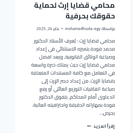
محامي قضايا إرث لحماية
حقوقك بحرفية
بواسطة
mohamedfouda-egy
يناير 24, 2025
محامي قضايا إرث : يُعرف الأستاذ الدكتور
محمد فودة بتميزه الاستثنائي في إعداد
وصياغة الوثائق القانونية, ويعد افضل
محامي قضايا إرث حيث يمتلك خبرة واسعة
في التعامل مع كافة المستندات المتعلقة
بقضايا الإرث. من إعداد حصر الإرث إلى
صياغة اتفاقيات التوزيع العائلي أو رفع
الدعاوى أمام المحاكم, يتفوق الدكتور
فودة بمهاراته الدقيقة واحترافيته العالية.
يحرص…
إقرأ المزيد