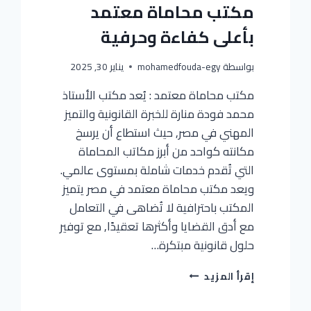
مكتب محاماة معتمد
بأعلى كفاءة وحرفية
بواسطة
mohamedfouda-egy
يناير 30, 2025
مكتب محاماة معتمد : يُعد مكتب الأستاذ
محمد فودة منارة للخبرة القانونية والتميز
المهني في مصر, حيث استطاع أن يرسخ
مكانته كواحد من أبرز مكاتب المحاماة
التي تُقدم خدمات شاملة بمستوى عالمي.
ويعد مكتب محاماة معتمد في مصر يتميز
المكتب باحترافية لا تُضاهى في التعامل
مع أدق القضايا وأكثرها تعقيدًا, مع توفير
حلول قانونية مبتكرة…
إقرأ المزيد