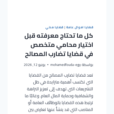
قضايا اموال عامة
|
قضايا مدني
كل ما تحتاج معرفته قبل
اختيار محامي متخصص
في قضايا تضارب المصالح
بواسطة
mohamedfouda-egy
يونيو 12, 2026
تعد قضايا تضارب المصالح من القضايا
التي تكتسب أهمية متزايدة في ظل
التشريعات التي تهدف إلى تعزيز النزاهة
والشفافية وحماية المال العام. وغالبًا ما
ترتبط هذه القضايا بالوظائف العامة أو
المناصب التي قد ينشأ عنها تعارض بين