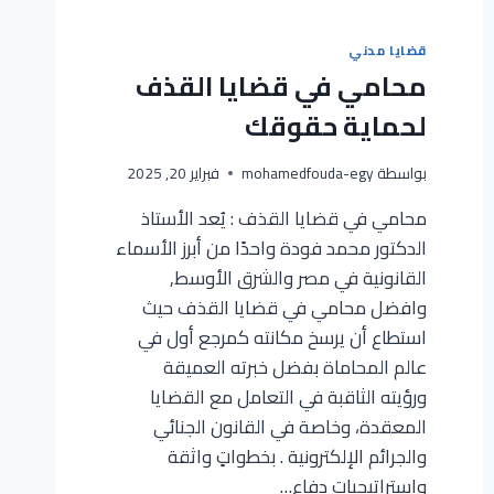
قضايا مدني
محامي في قضايا القذف
لحماية حقوقك
بواسطة
mohamedfouda-egy
فبراير 20, 2025
محامي في قضايا القذف : يُعد الأستاذ
الدكتور محمد فودة واحدًا من أبرز الأسماء
القانونية في مصر والشرق الأوسط,
وافضل محامي في قضايا القذف حيث
استطاع أن يرسخ مكانته كمرجع أول في
عالم المحاماة بفضل خبرته العميقة
ورؤيته الثاقبة في التعامل مع القضايا
المعقدة، وخاصة في القانون الجنائي
والجرائم الإلكترونية . بخطواتٍ واثقة
واستراتيجيات دفاع…