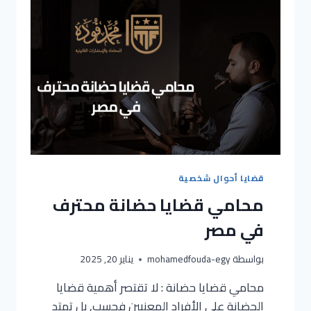
قضايا أحوال شخصية
محامي قضايا حضانة محترف
في مصر
بواسطة
mohamedfouda-egy
يناير 20, 2025
محامي قضايا حضانة : لا تقتصر أهمية قضايا
الحضانة على الأفراد المعنيين فحسب, بل تمتد