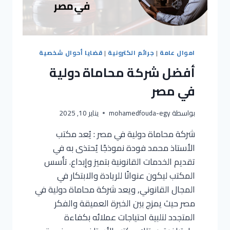
اموال عامة
|
جرائم الكترونية
|
قضايا أحوال شخصية
أفضل شركة محاماة دولية
في مصر
بواسطة
mohamedfouda-egy
يناير 10, 2025
شركة محاماة دولية في مصر : يُعد مكتب
الأستاذ محمد فودة نموذجًا يُحتذى به في
تقديم الخدمات القانونية بتميز وإبداع. تأسس
المكتب ليكون عنوانًا للريادة والابتكار في
المجال القانوني, ويعد شركة محاماة دولية في
مصر حيث يمزج بين الخبرة العميقة والفكر
المتجدد لتلبية احتياجات عملائه بكفاءة