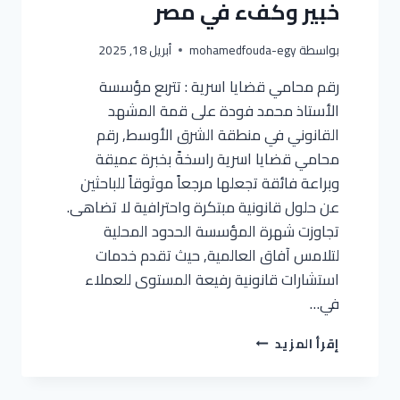
خبير وكفء في مصر
بواسطة
mohamedfouda-egy
أبريل 18, 2025
رقم محامي قضايا اسرية : تتربع مؤسسة
الأستاذ محمد فودة على قمة المشهد
القانوني في منطقة الشرق الأوسط, رقم
محامي قضايا اسرية راسخةً بخبرة عميقة
وبراعة فائقة تجعلها مرجعاً موثوقاً للباحثين
عن حلول قانونية مبتكرة واحترافية لا تضاهى.
تجاوزت شهرة المؤسسة الحدود المحلية
لتلامس آفاق العالمية, حيث تقدم خدمات
استشارات قانونية رفيعة المستوى للعملاء
في…
إقرأ المزيد