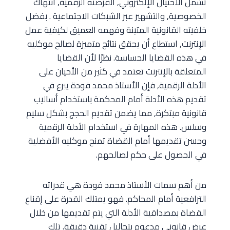
تشمل الاحتيال الإلكتروني, القرصنة الرقمية, انتهاك
الخصوصية, والتشهير عبر الشبكات الاجتماعية . بفضل
خلفيته القانونية المتينة وفهمه العميق لكيفية عمل
الإنترنت, استطاع أن يحقق نتائج متميزة لصالح موكليه
في هذه القضايا الحساسة. نظرًا لأن القضايا
المتعلقة بالإنترنت تعتمد في كثير من الأحيان على
الأدلة الرقمية, فإن الأستاذ محمد فودة يبرع في
تقديم هذه الأدلة أمام المحكمة باستخدام أساليب
قانونية مبتكرة, مما يضمن تقديم الحجج بشكل سليم
وسلس. هذه المهارة في استخدام الأدلة الرقمية
وحسن تقديمها أمام القضاة تمنح موكليه الأفضلية
في الحصول على حكم لصالحهم.
من أهم سمات الأستاذ محمد فودة هي قدراته
الترافعية أمام المحاكم. فهو يمتلك القدرة على إقناع
القضاة بمصداقية الأدلة التي يتم تقديمها من خلال
عرض قانوني مدعوم بتحاليل تقنية دقيقة. تلك