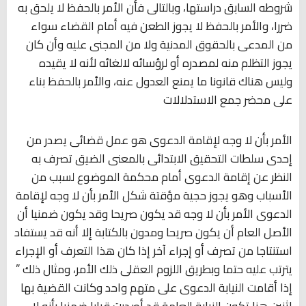
شروطه السابق دراستها، وبالتالى فأن الأمر بالحفظ لا يلحق به
ضررا، والأمر بالحفظ لا يجوز الطعن فيه أمام القضاء سواء
من المدعى بالحقوق المدنية ولا من المجنى عليه وأن كان
يجوز التظلم منه لمصدره أو لرؤسائه لالغائه لأنه لا يقيده
وليس هناك قانونا ما يمنع العدول عنه، والأمر بالحفظ بناء
على محضر جمع الاستدلالات
الأمر بأن لا وجه لإقامة الدعوى هو عمل قضائى يصدر من
إحدى سلطات التحقيق الابتدائى بالمعنى الضيق تصرف به
النظر عن إقامة الدعوى أمام محكمة الموضوع لسبب من
الأسباب وهو يجوز حجية مؤقتة شكل الأمر بأن لا وجه لإقامة
الدعوى الأمر بأن لا وجه قد يكون صريحا وقد يكون ضمنيا أن
الأصل العام أن يكون صريحا ومدون بالكتابة إلا أنه قد يستفاد
استنتاجا من تصرف أو إجراء آخر إذا كان هذا التعرف أو الإجراء
يترتب عليه حتما وبطريق اللزوم العقلى ذلك الأمر، ومثال ذلك ”
إذا أقامت النيابة الدعوى على متهم واحد وكانت القضية بها
اثنين هنا تكون النيابة العامة قد أصدرت قرارا ضمنيا بأنه لا