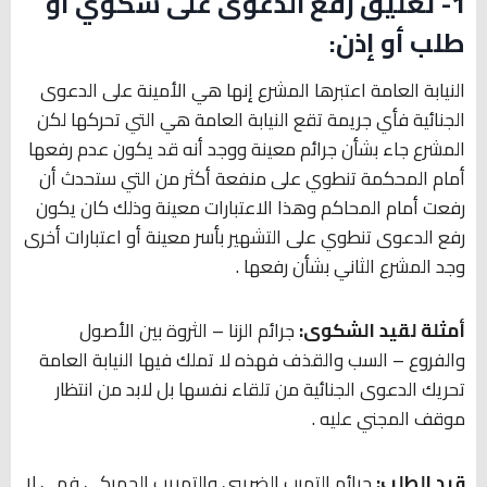
1- تعليق رفع الدعوى على شكوي أو
طلب أو إذن:
النيابة العامة اعتبرها المشرع إنها هي الأمينة على الدعوى
الجنائية فأي جريمة تقع النيابة العامة هي التي تحركها لكن
المشرع جاء بشأن جرائم معينة ووجد أنه قد يكون عدم رفعها
أمام المحكمة تنطوي على منفعة أكثر من التي ستحدث أن
رفعت أمام المحاكم وهذا الاعتبارات معينة وذلك كان يكون
رفع الدعوى تنطوي على التشهير بأسر معينة أو اعتبارات أخرى
وجد المشرع الثاني بشأن رفعها .
أمثلة لقيد الشكوى:
جرائم الزنا – الثروة بين الأصول
والفروع – السب والقذف فهذه لا تملك فيها النيابة العامة
تحريك الدعوى الجنائية من تلقاء نفسها بل لابد من انتظار
موقف المجني عليه .
قيد الطلب:
جرائم التهرب الضريبي والتهريب الجمركي فهى لا