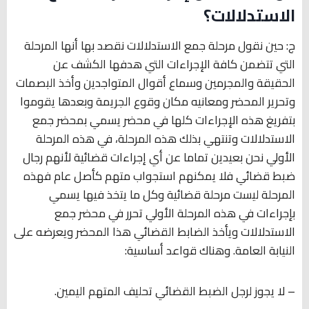
الاستدلالات؟
ج: حين نقول مرحلة جمع الاستدلالات نقصد بها أنها المرحلة
التي تتضمن كافة الإجراءات التي هدفها الكشف عن
الحقيقة والمجرمين وسماع أقوال المتواجدين وأخذ البصمات
وتحرير المحضر ومعانيه مكان وقوع الجريمة وبعدها يقوموا
بتفريغ هذه الإجراءات كلها في محضر يسمي بمحضر جمع
الاستدلالات وتنتهي بذلك هذه المرحلة، في هذه المرحلة
الأولي نحن بعيدين تماما عن أي إجراءات قضائية لأنهم رجال
ضبط قضائي فلا يمكنهم استجواب متهم كأصل عام فهذه
المرحلة ليست مرحلة قضائية وكل ما يتخذ فيها يسمي
بإجراءات في هذه المرحلة الأولي تحرر في محضر جمع
الاستدلالات ويأخذ الضابط القضائي هذا المحضر ويعرضه على
النيابة العامة. وهناك قواعد أساسية:
– لا يجوز لرجل الضبط القضائي تحليف المتهم اليمين.