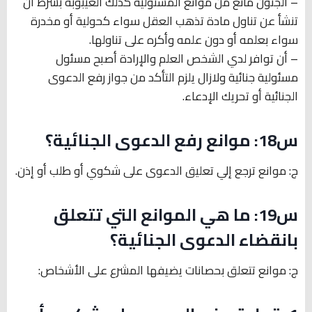
– الجنون مانع من موانع المسئولية كذلك الغيبوبة بشرط أن
تنشأ عن تناول مادة تذهب العقل سواء كحولية أو مخدرة
سواء بعلمه أو دون علمه وأكره على تناولها.
– أن توافر لدي الشخص العلم والإرادة أصبح مسئول
مسئولية جنائية ولازال يلزم التأكد من جواز رفع الدعوى
الجنائية أو تحريك الإدعاء.
س18: موانع رفع الدعوى الجنائية؟
ج: موانع ترجع إلي تعليق الدعوى على شكوي أو طلب أو إذن.
س19: ما هي الموانع التي تتعلق
بانقضاء الدعوى الجنائية؟
ج: موانع تتعلق بحصانات يضيفها المشرع على الأشخاص: