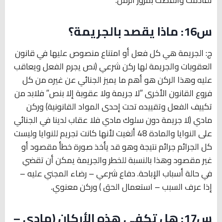
س16: ماذا يقصد بالجريمة؟
ج: الجريمة هي كل فعل أو امتناع منصوص عليها في قانون
العقوبات والجريمة لها ركن شرعي (نص يجرم الفعل ويعاقب
عليه وهذا الركن هو أهم ما يميز الجنائي عن غيره من كل
فروع القانون الأخرى ”لا جريمة ولا عقوبة إلا بنص” فلابد من
تكييف الفعل وتقييده تحت إحدى المواد القانونية) وركن
مادي (لا جريمة دون سلوك مادي فلا عقاب لدينا في الجنائي
على النوايا والمادة 48 ألغيت لأنها كانت تجريم للنوايا وليست
كل الجرائم جرائم نتيجة وهو قد يأخذ صورة خطأ مقصود أو
غير مقصود وهذا بالنسبة للخطر والجريمة يمكن أن تقضي
في حالة أسباب الإباحة. دفاع شرعي – رضاء المجني عليه –
إذا عرف السبب – استعمال الحق ) وركن معنوي.
س17: هل تكفي هذه الأركان (مادي –