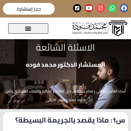
حجز إستشارة
قضايا تحدث عنها الرأي العام
الاسئلة الشائعة
المستشار الدكتور محمد فوده
أستاذ القانون الجنائي | محام متخصص لدي المحاكم الجنائية والقضاء العسكري وأمن
الدوله العليا والنقض الجنائي
س1:
ماذا يقصد بالجريمة البسيطة؟