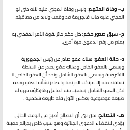
ب- وفاة المتهم:
وليس وفاة المجني عليه لأنه حتى لو
المجني عليه مات فالجريمة قد وقعت ولابد من معاقبته.
ج- سبق صدور حكم:
كل حكم حائز لقوة الأمر المقضي به
يمنع من رفع الدعوى مرة أخرى.
د- حالة العفو:
هناك عفو صادر عن رئيس الجمهورية
ويسمي بالعفو الخاص وهناك عفو يصدر عن السلطة
التشريعية ويسمي بالعفو الشامل ونجد أن العفو الخاص لا
يستفيد منه إلا مرتكب الجريمة والصادر بشأنه العفو وحدة
لكن العفو الشامل يستفيد منه الفاعل وشركاؤه فهو له
طبيعة موضوعية بعكس الأول فله طبيعة شخصية .
هـ- التصالح:
نحن نري أن التصالح أصبح في الوقت الحالي
يؤدي لانقضاء الدعوى الجنائية وهو سبب خاص بجرائم معينة