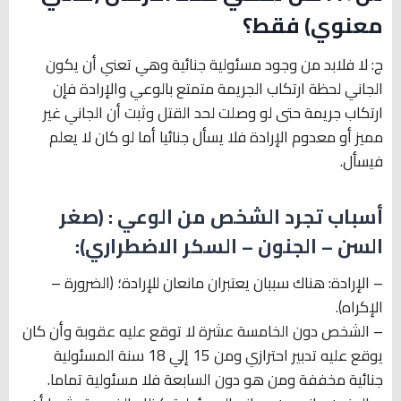
معنوي) فقط؟
ج: لا فلابد من وجود مسئولية جنائية وهي تعني أن يكون
الجاني لحظة ارتكاب الجريمة متمتع بالوعي والإرادة فإن
ارتكاب جريمة حتى لو وصلت لحد القتل وثبت أن الجاني غير
مميز أو معدوم الإرادة فلا يسأل جنائيا أما لو كان لا يعلم
فيسأل.
أسباب تجرد الشخص من الوعي : (صغر
السن – الجنون – السكر الاضطراري):
– الإرادة: هناك سببان يعتبران مانعان للإرادة؛ (الضرورة –
الإكراه).
– الشخص دون الخامسة عشرة لا توقع عليه عقوبة وأن كان
يوقع عليه تدبير احترازي ومن 15 إلي 18 سنة المسئولية
جنائية مخففة ومن هو دون السابعة فلا مسئولية تماما.