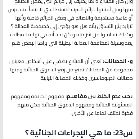
وأن كان المشرع دائما يضيف إلي جرائم التي يمكن التصالح
فيها ومن أمثلتها جرائم الضرب البسيط الذي لا ينشأ عنه مرض
أو عاهة مستديمة والتصالح في بعض الجرائم خاصة وأنها
تتزايد يثير التساؤل بأنه هل هو يؤدي إلي خصخصة العدالة ؟
وكذلك تساملوا عن شرعيته ولكن نجد أنه في نهاية المطاف
يعد وسيلة لمكافحة العدالة البطيئة التي يراها البعض ظلم
و- الحصانات:
تعني أن المشرع يضفي على أشخاص معينين
مجموعة من الحصانات تمنع من رفع الدعوى الجنائية ومنها
حصانات الدبلوماسيين وكذلك الحصانة النيابية.
يجب عدم الخلط بين مفاهيم:
مفهوم الجريمة ومفهوم
المسئولية الجنائية ومفهوم الدعوى الجنائية فكل منهم
فكرة تختلف تماما عن الأخرى.
س23: ما هي الإجراءات الجنائية ؟