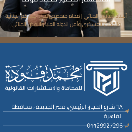
أستاذ القانون الجنائي | محام متخصص لدي المحاكم الجنائية
والقضاء العسكري وأمن الدوله العليا والنقض الجنائي
٦٨ شارع الحجاز، الرئيسي، مصر الجديدة ، محافظة
القاهرة
01129927296